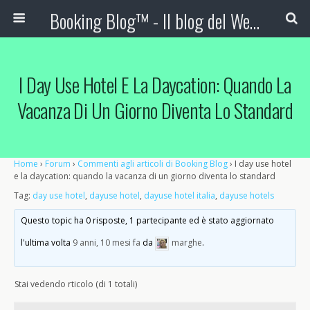
Booking Blog™ - Il blog del Web Marketing Turistico
I Day Use Hotel E La Daycation: Quando La
Vacanza Di Un Giorno Diventa Lo Standard
Home
›
Forum
›
Commenti agli articoli di Booking Blog
›
I day use hotel
e la daycation: quando la vacanza di un giorno diventa lo standard
Tag:
day use hotel
,
dayuse hotel
,
dayuse hotel italia
,
dayuse hotels
Questo topic ha 0 risposte, 1 partecipante ed è stato aggiornato
l'ultima volta
9 anni, 10 mesi fa
da
marghe
.
Stai vedendo rticolo (di 1 totali)