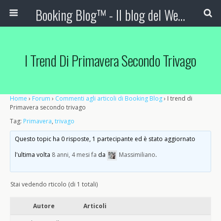
Booking Blog™ - Il blog del Web Marketing Turistico
I Trend Di Primavera Secondo Trivago
Home
›
Forum
›
Commenti agli articoli di Booking Blog
›
I trend di
Primavera secondo trivago
Tag:
Primavera
,
trivago
Questo topic ha 0 risposte, 1 partecipante ed è stato aggiornato
l'ultima volta
8 anni, 4 mesi fa
da
Massimiliano
.
Stai vedendo rticolo (di 1 totali)
Autore
Articoli