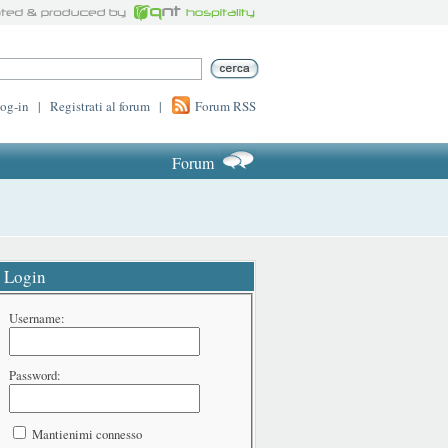
log-in
|
Registrati al forum
|
Forum RSS
Forum
Login
Username:
Password:
Mantienimi connesso