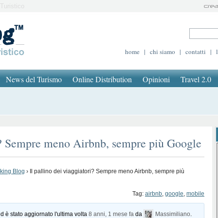
Turistico
home
|
chi siamo
|
contatti
|
News del Turismo
Online Distribution
Opinioni
Travel 2.0
ri? Sempre meno Airbnb, sempre più Google
oking Blog
›
Il pallino dei viaggiatori? Sempre meno Airbnb, sempre più
Tag:
airbnb
,
google
,
mobile
d è stato aggiornato l'ultima volta
8 anni, 1 mese fa
da
Massimiliano
.