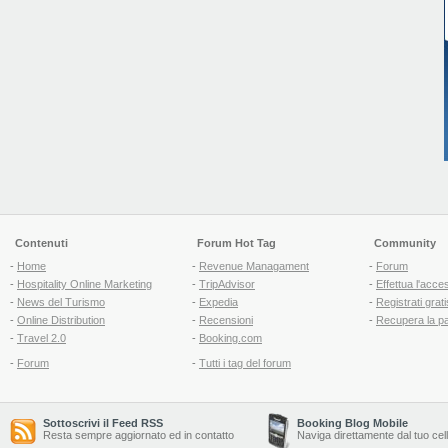
Contenuti
Forum Hot Tag
Community
-
Home
-
Revenue Managament
-
Forum
-
Hospitality Online Marketing
-
TripAdvisor
-
Effettua l'acce
-
News del Turismo
-
Expedia
-
Registrati grati
-
Online Distribution
-
Recensioni
-
Recupera la p
-
Travel 2.0
-
Booking.com
-
Forum
-
Tutti i tag del forum
Sottoscrivi il Feed RSS
Booking Blog Mobile
Resta sempre aggiornato ed in contatto
Naviga direttamente dal tuo cel