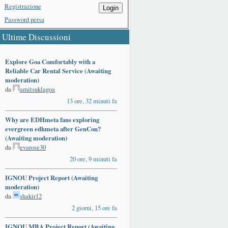
Registrazione
Login
Password persa
Ultime Discussioni
Explore Goa Comfortably with a
Reliable Car Rental Service (Awaiting
moderation)
da
amitsuklagoa
13 ore, 32 minuti fa
Why are EDHmeta fans exploring
evergreen edhmeta after GenCon?
(Awaiting moderation)
da
evarose30
20 ore, 9 minuti fa
IGNOU Project Report (Awaiting
moderation)
da
shakir12
2 giorni, 15 ore fa
IGNOU MBA Project Report (Awaiting