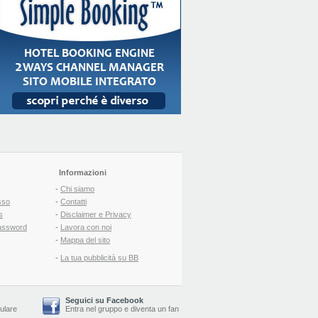
Informazioni
-
Chi siamo
sso
-
Contatti
s
-
Disclaimer e Privacy
assword
-
Lavora con noi
-
Mappa del sito
-
La tua pubblicità su BB
Seguici su Facebook
lulare
Entra nel gruppo
e
diventa un fan