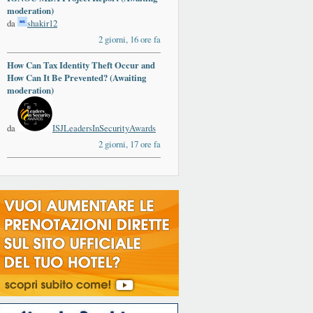
moderation)
da
shakir12
2 giorni, 16 ore fa
How Can Tax Identity Theft Occur and
How Can It Be Prevented? (Awaiting
moderation)
da
ISJLeadersInSecurityAwards
2 giorni, 17 ore fa