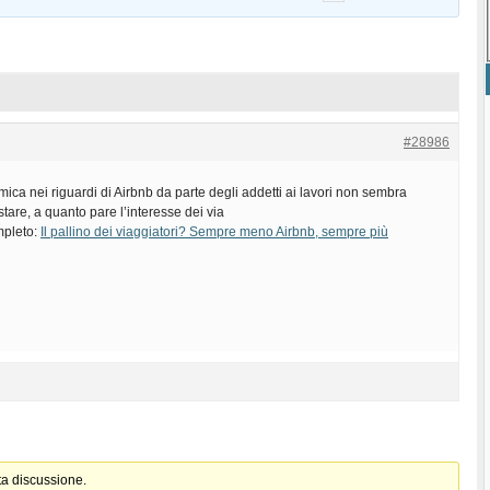
#28986
ica nei riguardi di Airbnb da parte degli addetti ai lavori non sembra
stare, a quanto pare l’interesse dei via
ompleto:
Il pallino dei viaggiatori? Sempre meno Airbnb, sempre più
ta discussione.