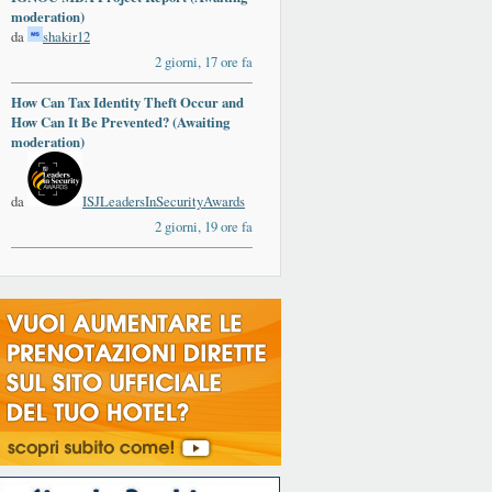
moderation)
da
shakir12
2 giorni, 17 ore fa
How Can Tax Identity Theft Occur and
How Can It Be Prevented? (Awaiting
moderation)
da
ISJLeadersInSecurityAwards
2 giorni, 19 ore fa