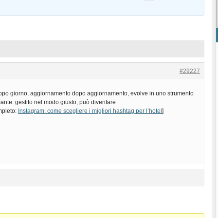
#29227
opo giorno, aggiornamento dopo aggiornamento, evolve in uno strumento
ante: gestito nel modo giusto, può diventare
ompleto:
Instagram: come scegliere i migliori hashtag per l’hotel
]