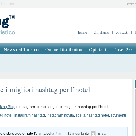
Turistico
home
|
chi siamo
|
contatti
|
News del Turismo
Online Distribution
Opinioni
Travel 2.0
 i migliori hashtag per l’hotel
oking Blog
›
Instagram: come scegliere i migliori hashtag per l’hotel
ag hotel
,
instagram hashtag
,
instagram novità
,
scelta hashtag hotel
,
strumenti
d è stato aggiornato l'ultima volta
7 anni, 11 mesi fa
da
Elisa