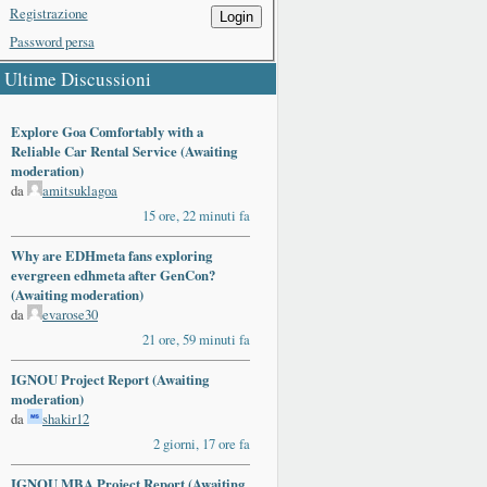
Registrazione
Login
Password persa
Ultime Discussioni
Explore Goa Comfortably with a
Reliable Car Rental Service (Awaiting
moderation)
da
amitsuklagoa
15 ore, 22 minuti fa
Why are EDHmeta fans exploring
evergreen edhmeta after GenCon?
(Awaiting moderation)
da
evarose30
21 ore, 59 minuti fa
IGNOU Project Report (Awaiting
moderation)
da
shakir12
2 giorni, 17 ore fa
IGNOU MBA Project Report (Awaiting