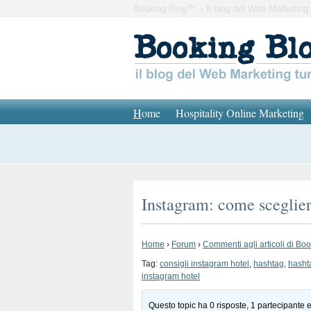
Booking Blog™ – Il blog del Web Marketing 
H
ome
Hospitality Online Marketing
Instagram: come scegliere
Home
›
Forum
›
Commenti agli articoli di Bo
Tag:
consigli instagram hotel
,
hashtag
,
hasht
instagram hotel
Questo topic ha 0 risposte, 1 partecipante e