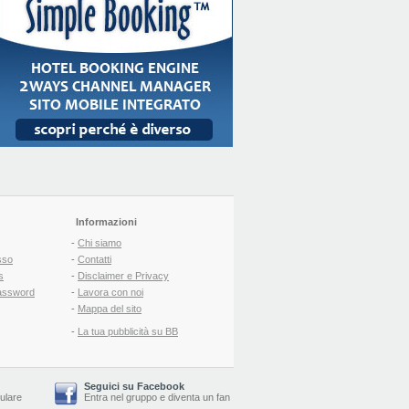
Informazioni
-
Chi siamo
sso
-
Contatti
s
-
Disclaimer e Privacy
assword
-
Lavora con noi
-
Mappa del sito
-
La tua pubblicità su BB
Seguici su Facebook
lulare
Entra nel gruppo
e
diventa un fan