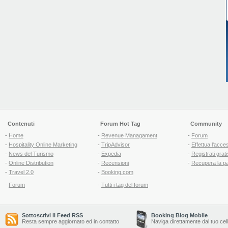
Contenuti
Forum Hot Tag
Community
-
Home
-
Revenue Managament
-
Forum
-
Hospitality Online Marketing
-
TripAdvisor
-
Effettua l'acce
-
News del Turismo
-
Expedia
-
Registrati grati
-
Online Distribution
-
Recensioni
-
Recupera la p
-
Travel 2.0
-
Booking.com
-
Forum
-
Tutti i tag del forum
Sottoscrivi il Feed RSS
Booking Blog Mobile
Resta sempre aggiornato ed in contatto
Naviga direttamente dal tuo cel