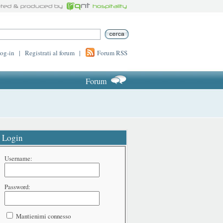
log-in
|
Registrati al forum
|
Forum RSS
Forum
Login
Username:
Password:
Mantienimi connesso