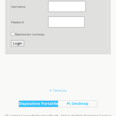
Username:
Password:
Mantienimi connesso
Login
Torna su
Dispositivo Portatile
Pc Desktop
All content Copyright Booking Blog™ - Il blog del Web Marketing Turistico