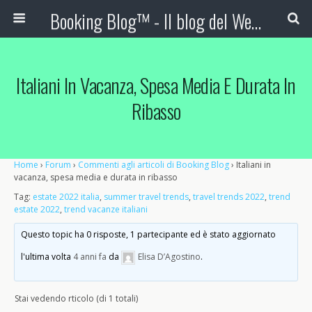
Booking Blog™ - Il blog del Web Marketing Turistico
Italiani In Vacanza, Spesa Media E Durata In
Ribasso
Home
›
Forum
›
Commenti agli articoli di Booking Blog
›
Italiani in
vacanza, spesa media e durata in ribasso
Tag:
estate 2022 italia
,
summer travel trends
,
travel trends 2022
,
trend
estate 2022
,
trend vacanze italiani
Questo topic ha 0 risposte, 1 partecipante ed è stato aggiornato
l'ultima volta
4 anni fa
da
Elisa D’Agostino
.
Stai vedendo rticolo (di 1 totali)