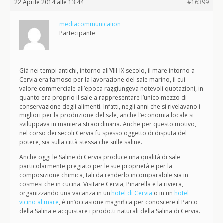
22 Aprile 2014 alle 13:44
#16399
mediacommunication
Partecipante
Già nei tempi antichi, intorno all’VIII-IX secolo, il mare intorno a
Cervia era famoso per la lavorazione del sale marino, il cui
valore commerciale all’epoca raggiungeva notevoli quotazioni, in
quanto era proprio il sale a rappresentare l’unico mezzo di
conservazione degli alimenti. Infatti, negli anni che si rivelavano i
migliori per la produzione del sale, anche l’economia locale si
sviluppava in maniera straordinaria. Anche per questo motivo,
nel corso dei secoli Cervia fu spesso oggetto di disputa del
potere, sia sulla città stessa che sulle saline.
Anche oggi le Saline di Cervia produce una qualità di sale
particolarmente pregiato per le sue proprietà e per la
composizione chimica, tali da renderlo incomparabile sia in
cosmesi che in cucina. Visitare Cervia, Pinarella e la riviera,
organizzando una vacanza in un
hotel di Cervia
o in un
hotel
vicino al mare
, è un’occasione magnifica per conoscere il Parco
della Salina e acquistare i prodotti naturali della Salina di Cervia.