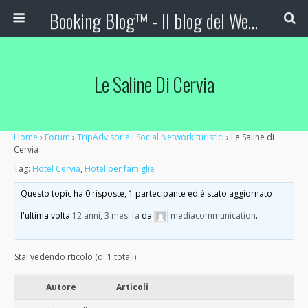
Booking Blog™ - Il blog del Web Marketing Turistico
Le Saline Di Cervia
Home
›
Forum
›
TripAdvisor e i Social Network turistici
›
Le Saline di
Cervia
Tag:
Hotel Cervia
,
Hotel per famiglie
Questo topic ha 0 risposte, 1 partecipante ed è stato aggiornato
l'ultima volta
12 anni, 3 mesi fa
da
mediacommunication
.
Stai vedendo rticolo (di 1 totali)
Autore
Articoli