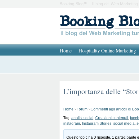
Booking Blog™ – Il blog del Web Marketing 
H
ome
Hospitality Online Marketing
L’importanza delle “Stor
Home
›
Forum
›
Commenti agli articoli di Bo
Tag:
analisi social
,
Creazioni contenuti
,
face
instagram
,
Instagram Stories
,
social media
,
s
Questo topic ha 0 risposte, 1 partecipante e