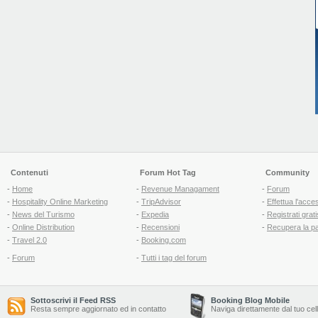
Contenuti
Forum Hot Tag
Community
-
Home
-
Revenue Managament
-
Forum
-
Hospitality Online Marketing
-
TripAdvisor
-
Effettua l'acce
-
News del Turismo
-
Expedia
-
Registrati grati
-
Online Distribution
-
Recensioni
-
Recupera la p
-
Travel 2.0
-
Booking.com
-
Forum
-
Tutti i tag del forum
Sottoscrivi il Feed RSS
Booking Blog Mobile
Resta sempre aggiornato ed in contatto
Naviga direttamente dal tuo cel