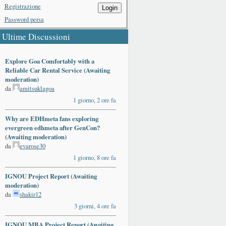
Registrazione
Login
Password persa
Ultime Discussioni
Explore Goa Comfortably with a
Reliable Car Rental Service (Awaiting
moderation)
da
amitsuklagoa
1 giorno, 2 ore fa
Why are EDHmeta fans exploring
evergreen edhmeta after GenCon?
(Awaiting moderation)
da
evarose30
1 giorno, 8 ore fa
IGNOU Project Report (Awaiting
moderation)
da
shakir12
3 giorni, 4 ore fa
IGNOU MBA Project Report (Awaiting