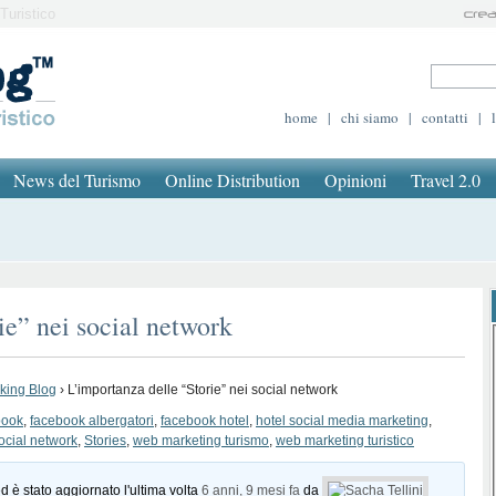
Turistico
home
|
chi siamo
|
contatti
|
News del Turismo
Online Distribution
Opinioni
Travel 2.0
ie” nei social network
oking Blog
›
L’importanza delle “Storie” nei social network
book
,
facebook albergatori
,
facebook hotel
,
hotel social media marketing
,
ocial network
,
Stories
,
web marketing turismo
,
web marketing turistico
d è stato aggiornato l'ultima volta
6 anni, 9 mesi fa
da