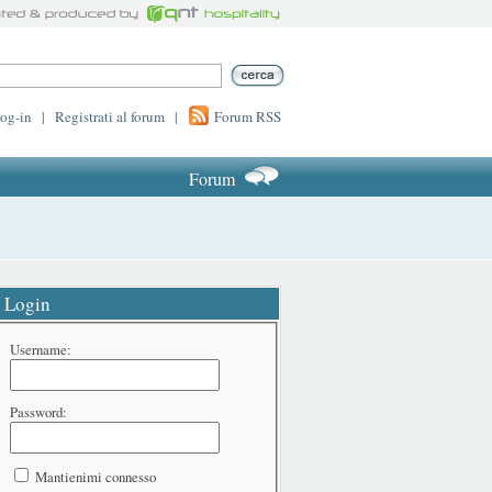
log-in
|
Registrati al forum
|
Forum RSS
Forum
Login
Username:
Password:
Mantienimi connesso