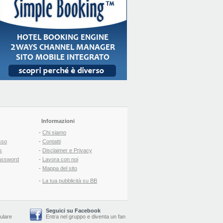
Informazioni
-
Chi siamo
sso
-
Contatti
s
-
Disclaimer e Privacy
assword
-
Lavora con noi
-
Mappa del sito
-
La tua pubblicità su BB
Seguici su Facebook
lulare
Entra nel gruppo
e
diventa un fan