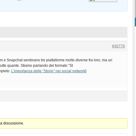
#30779
m e Snapchat sembrano tre piattaforme molto diverse fra loro, ma un
tutte quante. Stiamo parlando del formato “St
ompleto:
L’importanza delle “Storie” nei social network
]
ta discussione.