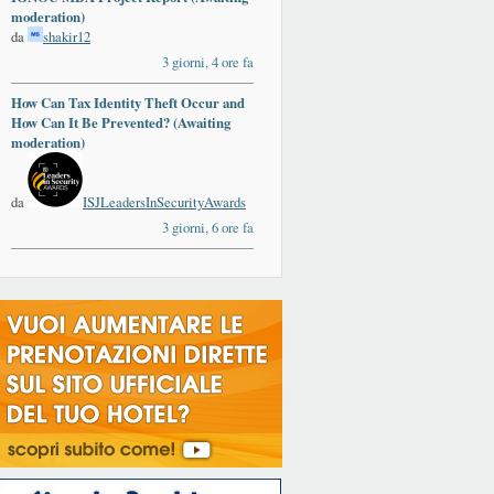
moderation)
da
shakir12
3 giorni, 4 ore fa
How Can Tax Identity Theft Occur and
How Can It Be Prevented? (Awaiting
moderation)
da
ISJLeadersInSecurityAwards
3 giorni, 6 ore fa