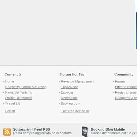
Contenuti
Forum Hot Tag
Community
-
Home
-
Revenue Managament
-
Forum
-
Hospitality Online Marketing
-
TripAdvisor
-
Effettua l'acce
-
News del Turismo
-
Expedia
-
Registrati grati
-
Online Distribution
-
Recensioni
-
Recupera la p
-
Travel 2.0
-
Booking.com
-
Forum
-
Tutti i tag del forum
Sottoscrivi il Feed RSS
Booking Blog Mobile
Resta sempre aggiornato ed in contatto
Naviga direttamente dal tuo cel