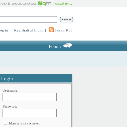
log-in
|
Registrati al forum
|
Forum RSS
Forum
Login
Username:
Password:
Mantienimi connesso