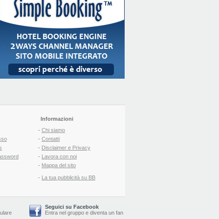
Informazioni
-
Chi siamo
sso
-
Contatti
s
-
Disclaimer e Privacy
assword
-
Lavora con noi
-
Mappa del sito
-
La tua pubblicità su BB
Seguici su Facebook
lulare
Entra nel gruppo
e
diventa un fan