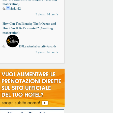
moderation)
da
shakir12
3 giorni, 14 ore fa
How Can Tax Identity Theft Occur and
How Can It Be Prevented? (Awaiting
moderation)
da
ISJLeadersInSecurityAwards
3 giorni, 16 ore fa