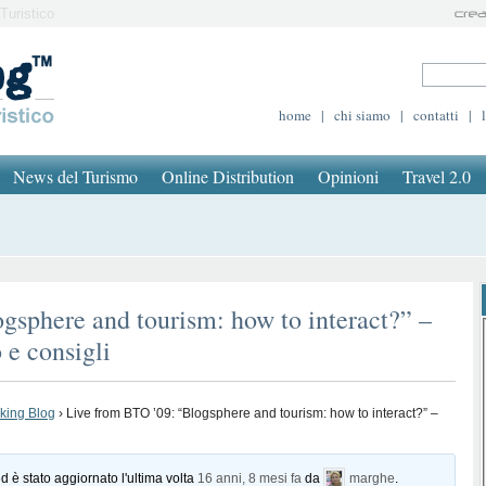
Turistico
home
|
chi siamo
|
contatti
|
News del Turismo
Online Distribution
Opinioni
Travel 2.0
gsphere and tourism: how to interact?” –
 e consigli
oking Blog
›
Live from BTO ’09: “Blogsphere and tourism: how to interact?” –
d è stato aggiornato l'ultima volta
16 anni, 8 mesi fa
da
marghe
.