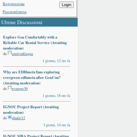
Registrazione
Login
Password persa
Ultime Discussioni
Explore Goa Comfortably with a
Reliable Car Rental Service (Awaiting
moderation)
da
amitsuklagoa
1 giorno, 12 ore fa
Why are EDHmeta fans exploring
evergreen edhmeta after GenCon?
(Awaiting moderation)
da
evarose30
1 giorno, 18 ore fa
IGNOU Project Report (Awaiting
moderation)
da
shakir12
3 giorni, 14 ore fa
IGNOU MBA Project Report (Awaiting