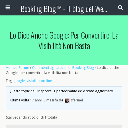
Booking Blog™ - Il blog del Web Marketing Turistico
Lo Dice Anche Google: Per Convertire, La
Visibilità Non Basta
Home
›
Forum
›
Commenti agli articoli di Booking Blog
›
Lo dice anche
Google: per convertire, la visibilità non basta
Tag:
google
,
visibilita-on-line
Questo topic ha 0 risposte, 1 partecipante ed è stato aggiornato
l'ultima volta
17 anni, 3 mesi fa
da
sfarinel
.
Stai vedendo rticolo (di 1 totali)