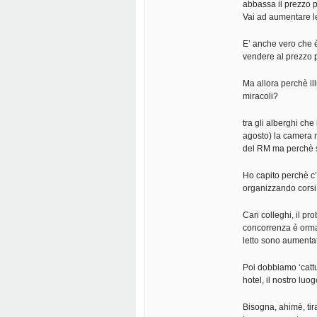
abbassa il prezzo p
Vai ad aumentare le
E’ anche vero che è
vendere al prezzo 
Ma allora perchè ill
miracoli?
tra gli alberghi ch
agosto) la camera 
del RM ma perchè so
Ho capito perchè c’
organizzando corsi 
Cari colleghi, il p
concorrenza è ormai 
letto sono aumentat
Poi dobbiamo ‘cattur
hotel, il nostro luo
Bisogna, ahimè, tira