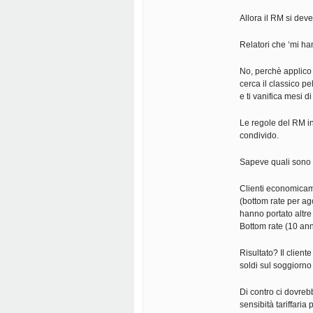
Allora il RM si de
Relatori che ‘mi ha
No, perchè applico 
cerca il classico p
e ti vanifica mesi 
Le regole del RM in
condivido.
Sapeve quali sono st
Clienti economicam
(bottom rate per ag
hanno portato altre 
Bottom rate (10 ann
Risultato? Il clien
soldi sul soggiorno
Di contro ci dovreb
sensibità tariffari