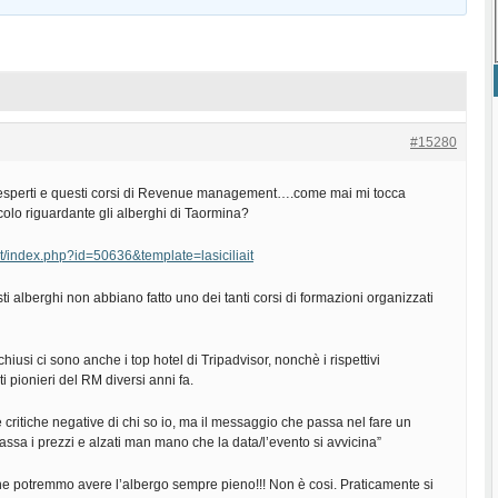
#15280
i esperti e questi corsi di Revenue management….come mai mi tocca
colo riguardante gli alberghi di Taormina?
a.it/index.php?id=50636&template=lasiciliait
ti alberghi non abbiano fatto uno dei tanti corsi di formazioni organizzati
 chiusi ci sono anche i top hotel di Tripadvisor, nonchè i rispettivi
ti pionieri del RM diversi anni fa.
e critiche negative di chi so io, ma il messaggio che passa nel fare un
ssa i prezzi e alzati man mano che la data/l’evento si avvicina”
he potremmo avere l’albergo sempre pieno!!! Non è cosi. Praticamente si