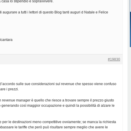
a casa lo stipendio e sopravvivere.
 augurare a tutti i lettori di questo Blog tanti auguri d Natale e Felice
lcantara
#19830
 d’accordo sulle sue considerazioni sul revenue che spesso viene confuso
are i prezzi.
 revenue manager è quello che riesce a trovare sempre il prezzo giusto
generando così maggior occupazione e quindi la possibilità di alzare le
ile per le destinazioni meno compettitive ovviamente; se manca la richiesta
bbassare le tariffe che però può risultare sempre meglio che avere le