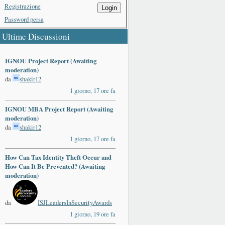
Registrazione
Login
Password persa
Ultime Discussioni
IGNOU Project Report (Awaiting
moderation)
da
shakir12
1 giorno, 17 ore fa
IGNOU MBA Project Report (Awaiting
moderation)
da
shakir12
1 giorno, 17 ore fa
How Can Tax Identity Theft Occur and
How Can It Be Prevented? (Awaiting
moderation)
da
ISJLeadersInSecurityAwards
1 giorno, 19 ore fa