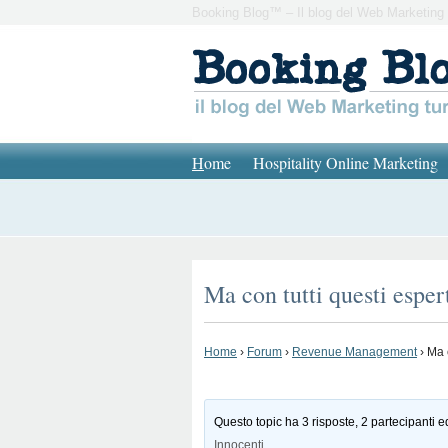
Booking Blog™ – Il blog del Web Marketing 
H
ome
Hospitality Online Marketing
Ma con tutti questi espe
Home
›
Forum
›
Revenue Management
›
Ma 
Questo topic ha 3 risposte, 2 partecipanti e
Innocenti
.