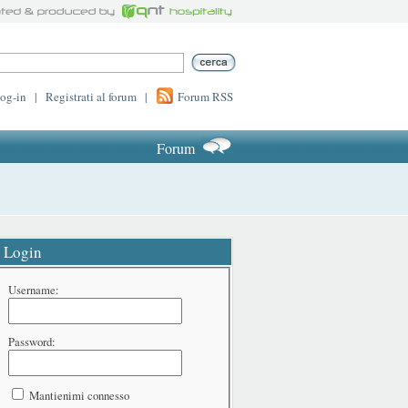
log-in
|
Registrati al forum
|
Forum RSS
Forum
Login
Username:
Password:
Mantienimi connesso