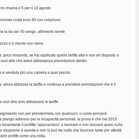
e mi chiama il 5 per il 10 agosto,
moniale costa euro 80 con colazione.
me la da per 50 vengo, altrimenti niente
ezzo e il cliente non viene.
: poco imoporta, se hai applicato quella tariffa alta e non eri disposto a
 vuol dire che avevi abbastanza prenotazioni dentro.
si è venduta più una camera a quel prezzo.
à: allora abbassa la tariffa e continua a prendere prenotazioni che è il
a vuol dire solo abbassare le tariffe.
 argomento non per prendermela con qualcuno, o come penserà
i piango addosso per le incapacità personali, la prova è che nel 2010
ievemente il profitto ‘spaccandoci’ a lavorare e non lasciare quasi nulla
a situazione è questa e non si può far nulla che lavorare tanto per attività
rarre profitti come una volta.