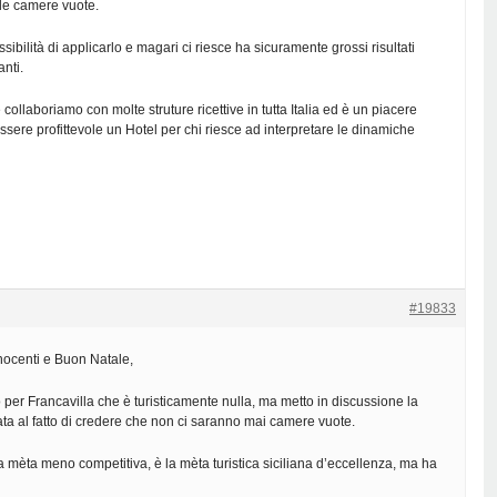
 le camere vuote.
ossibilità di applicarlo e magari ci riesce ha sicuramente grossi risultati
nti.
ollaboriamo con molte struture ricettive in tutta Italia ed è un piacere
ere profittevole un Hotel per chi riesce ad interpretare le dinamiche
#19833
nocenti e Buon Natale,
 per Francavilla che è turisticamente nulla, ma metto in discussione la
ta al fatto di credere che non ci saranno mai camere vuote.
mèta meno competitiva, è la mèta turistica siciliana d’eccellenza, ma ha