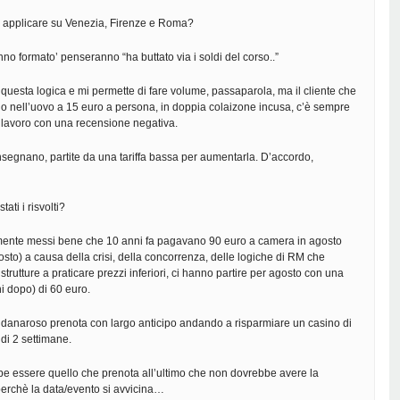
ve applicare su Venezia, Firenze e Roma?
nno formato’ penseranno “ha buttato via i soldi del corso..”
questa logica e mi permette di fare volume, passaparola, ma il cliente che
elo nell’uovo a 15 euro a persona, in doppia colaizone incusa, c’è sempre
di lavoro con una recensione negativa.
segnano, partite da una tariffa bassa per aumentarla. D’accordo,
ati i risvolti?
ente messi bene che 10 anni fa pagavano 90 euro a camera in agosto
osto) a causa della crisi, della concorrenza, delle logiche di RM che
strutture a praticare prezzi inferiori, ci hanno partire per agosto con una
i dopo) di 60 euro.
te danaroso prenota con largo anticipo andando a risparmiare un casino di
 di 2 settimane.
be essere quello che prenota all’ultimo che non dovrebbe avere la
a perchè la data/evento si avvicina…