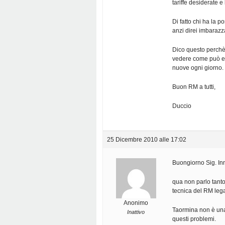
tariffe desiderate e
Di fatto chi ha la p
anzi direi imbarazza
Dico questo perchè c
vedere come può ess
nuove ogni giorno.
Buon RM a tutti,
Duccio
25 Dicembre 2010 alle 17:02
Buongiorno Sig. In
qua non parlo tanto
tecnica del RM lega
Anonimo
Taormina non è una 
Inattivo
questi problemi.