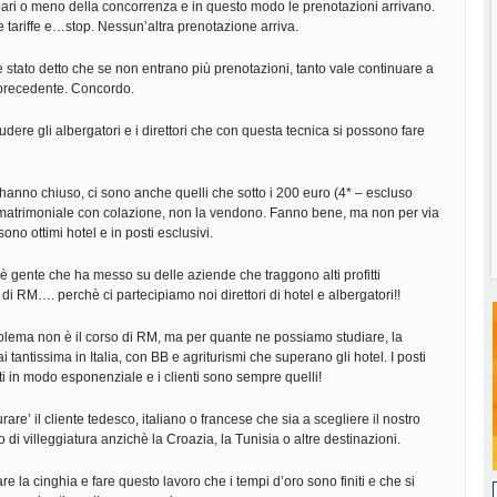
ari o meno della concorrenza e in questo modo le prenotazioni arrivano.
 tariffe e…stop. Nessun’altra prenotazione arriva.
 stato detto che se non entrano più prenotazioni, tanto vale continuare a
precedente. Concordo.
udere gli albergatori e i direttori che con questa tecnica si possono fare
e hanno chiuso, ci sono anche quelli che sotto i 200 euro (4* – escluso
matrimoniale con colazione, non la vendono. Fanno bene, ma non per via
no ottimi hotel e in posti esclusivi.
è gente che ha messo su delle aziende che traggono alti profitti
di RM…. perchè ci partecipiamo noi direttori di hotel e albergatori!!
roblema non è il corso di RM, ma per quante ne possiamo studiare, la
tantissima in Italia, con BB e agriturismi che superano gli hotel. I posti
i in modo esponenziale e i clienti sono sempre quelli!
are’ il cliente tedesco, italiano o francese che sia a scegliere il nostro
go di villeggiatura anzichè la Croazia, la Tunisia o altre destinazioni.
re la cinghia e fare questo lavoro che i tempi d’oro sono finiti e che si