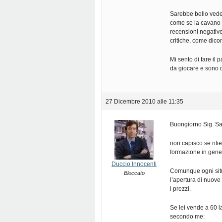
Sarebbe bello vede
come se la cavano l
recensioni negative
critiche, come dicon
Mi sento di fare il
da giocare e sono d
27 Dicembre 2010 alle 11:35
Buongiorno Sig. S
non capisco se rit
formazione in gene
Duccio Innocenti
Comunque ogni situa
Bloccato
l’apertura di nuove
i prezzi.
Se lei vende a 60 l
secondo me: