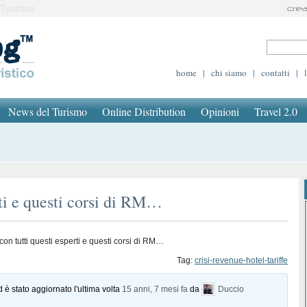
Turistico
home
|
chi siamo
|
contatti
|
News del Turismo
Online Distribution
Opinioni
Travel 2.0
rti e questi corsi di RM…
con tutti questi esperti e questi corsi di RM…
Tag:
crisi-revenue-hotel-tariffe
d è stato aggiornato l'ultima volta
15 anni, 7 mesi fa
da
Duccio