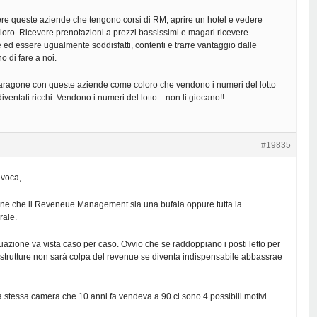
re queste aziende che tengono corsi di RM, aprire un hotel e vedere
oro. Ricevere prenotazioni a prezzi bassissimi e magari ricevere
 ed essere ugualmente soddisfatti, contenti e trarre vantaggio dalle
o di fare a noi.
 paragone con queste aziende come coloro che vendono i numeri del lotto
iventati ricchi. Vendono i numeri del lotto…non li giocano!!
#19835
avoca,
iene che il Reveneue Management sia una bufala oppure tutta la
rale.
zione va vista caso per caso. Ovvio che se raddoppiano i posti letto per
 strutture non sarà colpa del revenue se diventa indispensabile abbassrae
a stessa camera che 10 anni fa vendeva a 90 ci sono 4 possibili motivi