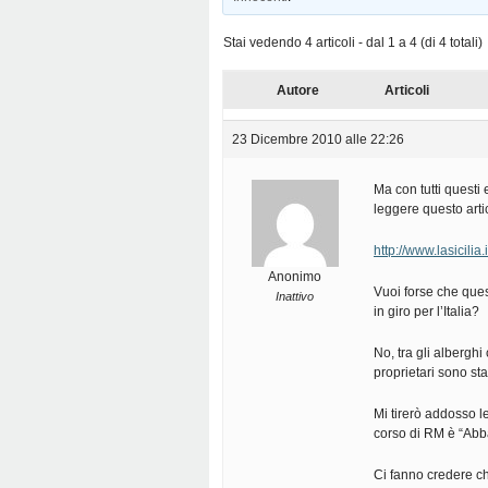
Stai vedendo 4 articoli - dal 1 a 4 (di 4 totali)
Autore
Articoli
23 Dicembre 2010 alle 22:26
Ma con tutti quest
leggere questo arti
http://www.lasicili
Anonimo
Vuoi forse che ques
Inattivo
in giro per l’Italia?
No, tra gli alberghi
proprietari sono sta
Mi tirerò addosso l
corso di RM è “Abba
Ci fanno credere c