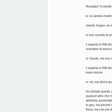
Risultato? Il client
io: la camera matri
cliente: troppo, se 
io non scendo di pr
L’esperto in RM dirà
scendere di prezzo
io: Giusto, ma non 
L’esperto in RM dir
male minore
io: ok, ma allora qu
Ho iniziato questo
qualcun’altro che m
abbiamo aumentato l
in giro, ma perchè l
fisica, ma non per t