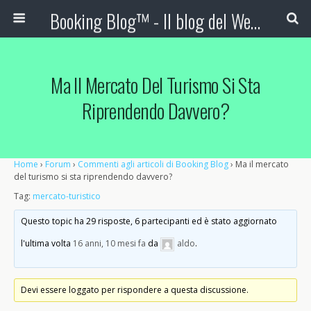
Booking Blog™ - Il blog del Web Marketing Turistico
Ma Il Mercato Del Turismo Si Sta
Riprendendo Davvero?
Home
›
Forum
›
Commenti agli articoli di Booking Blog
›
Ma il mercato
del turismo si sta riprendendo davvero?
Tag:
mercato-turistico
Questo topic ha 29 risposte, 6 partecipanti ed è stato aggiornato
l'ultima volta
16 anni, 10 mesi fa
da
aldo
.
Devi essere loggato per rispondere a questa discussione.