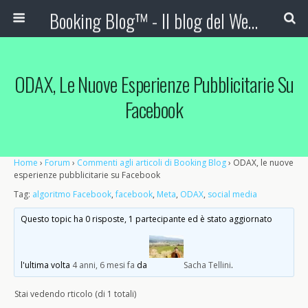
Booking Blog™ - Il blog del Web Marketing Turistico
ODAX, Le Nuove Esperienze Pubblicitarie Su
Facebook
Home
›
Forum
›
Commenti agli articoli di Booking Blog
›
ODAX, le nuove
esperienze pubblicitarie su Facebook
Tag:
algoritmo Facebook
,
facebook
,
Meta
,
ODAX
,
social media
Questo topic ha 0 risposte, 1 partecipante ed è stato aggiornato
l'ultima volta
4 anni, 6 mesi fa
da
Sacha Tellini
.
Stai vedendo rticolo (di 1 totali)