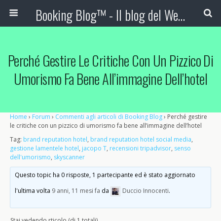
Booking Blog™ - Il blog del Web Marketing Turistico
Perché Gestire Le Critiche Con Un Pizzico Di
Umorismo Fa Bene All’immagine Dell’hotel
Home
›
Forum
›
Commenti agli articoli di Booking Blog
›
Perché gestire
le critiche con un pizzico di umorismo fa bene all’immagine dell’hotel
Tag:
brand reputation hotel
,
brand reputation hotel social media
,
gestione lamentele hotel
,
jacopo T
,
recensioni tripadvisor
,
senso
dell'umorismo
,
skyscanner
Questo topic ha 0 risposte, 1 partecipante ed è stato aggiornato
l'ultima volta
9 anni, 11 mesi fa
da
Duccio Innocenti
.
Stai vedendo rticolo (di 1 totali)