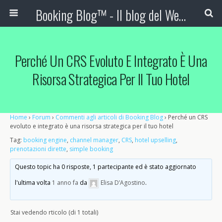
Booking Blog™ - Il blog del Web Marketing Turistico
Perché Un CRS Evoluto E Integrato È Una
Risorsa Strategica Per Il Tuo Hotel
Home
›
Forum
›
Commenti agli articoli di Booking Blog
›
Perché un CRS
evoluto e integrato è una risorsa strategica per il tuo hotel
Tag:
booking engine
,
channel manager
,
CRS
,
hotel upselling
,
prenotazioni dirette
,
simple booking
Questo topic ha 0 risposte, 1 partecipante ed è stato aggiornato
l'ultima volta
1 anno fa
da
Elisa D’Agostino
.
Stai vedendo rticolo (di 1 totali)