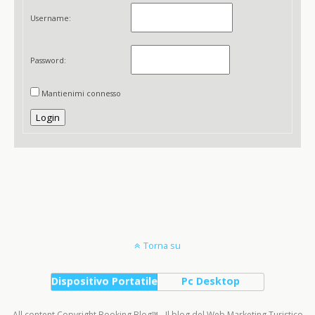
Username:
Password:
Mantienimi connesso
Login
Torna su
Dispositivo Portatile
Pc Desktop
All content Copyright Booking Blog™ - Il blog del Web Marketing Turistico