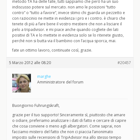
metodo TA ha delle falle, tutti sappiamo che però ha un suo
indiscusso potere sul mercato. non amo le posizioni “tutto
contro” o “tutto a favore”, invece stimo chi guarda un pezzetto e
con raziocinio ne mette in evidenza i pro e i contro. è chiaro che
tenete di più a fare bene il vostro mestiere che non a lisciare il
pelo a tripadvisor. e mi piace anche quando cogliete dei lati
positivi di TA e lo mettete in evidenza solo se lo ritenete giusto,
perché non si butta via il bambino con l’acqua sporca, mai.
fate un ottimo lavoro, continuate così, grazie.
5 Marzo 2012 alle 08:20
#20457
marghe
Amministratore del forum
Buongiorno Fuhrungskraft,
grazie per il tuo supporto! Sinceramente sì, piuttosto che amare
o odiare, preferiamo analizzare i dati di fatto e cercare di capire
che cosa conviene o meno agli albergatori. Come saprai, non
facciamo mistero del fatto che non ci piaccia l’anonimato
imposto sulle recensioni di TripAdvisor ma allo stesso tempo