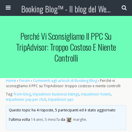
Booking Blog™ - Il blog del Web Marketing Turistico
Perché Vi Sconsigliamo Il PPC Su
TripAdvisor: Troppo Costoso E Niente
Controlli
Home
›
Forum
›
Commenti agli articoli di Booking Blog
›
Perché vi
sconsigliamo il PPC su TripAdvisor: troppo costoso e niente controlli
Tag:
from-blog
,
tripadvisor business listings
,
tripadvisor hotels
,
tripadvisor pay per click
,
tripadvisor ppc
Questo topic ha 4 risposte, 5 partecipanti ed è stato aggiornato
l'ultima volta
14 anni, 5 mesi fa
da
marghe
.