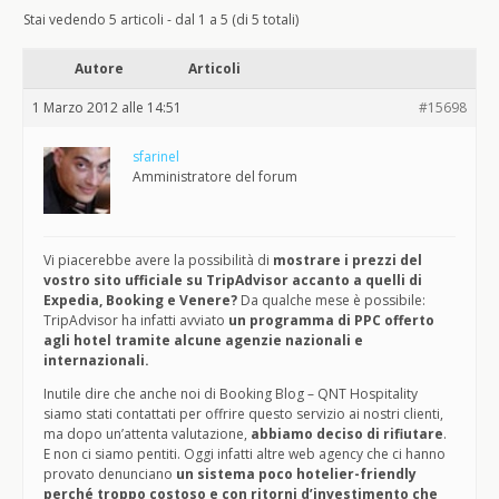
Stai vedendo 5 articoli - dal 1 a 5 (di 5 totali)
Autore
Articoli
1 Marzo 2012 alle 14:51
#15698
sfarinel
Amministratore del forum
Vi piacerebbe avere la possibilità di
mostrare i prezzi del
vostro sito ufficiale su TripAdvisor accanto a quelli di
Expedia, Booking e Venere?
Da qualche mese è possibile:
TripAdvisor ha infatti avviato
un programma di PPC offerto
agli hotel tramite alcune agenzie nazionali e
internazionali.
Inutile dire che anche noi di Booking Blog – QNT Hospitality
siamo stati contattati per offrire questo servizio ai nostri clienti,
ma dopo un’attenta valutazione,
abbiamo deciso di rifiutare
.
E non ci siamo pentiti. Oggi infatti altre web agency che ci hanno
provato denunciano
un sistema poco hotelier-friendly
perché troppo costoso e con ritorni d’investimento che