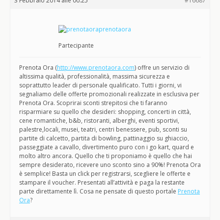
3 Febbraio 2014 alle 00:25
#16687
prenotaora
Partecipante
Prenota Ora (
http://www.prenotaora.com
) offre un servizio di
altissima qualità, professionalità, massima sicurezza e
soprattutto leader di personale qualificato. Tutti i giorni, vi
segnaliamo delle offerte promozionali realizzate in esclusiva per
Prenota Ora. Scoprirai sconti strepitosi che ti faranno
risparmiare su quello che desideri: shopping, concerti in città,
cene romantiche, b&b, ristoranti, alberghi, eventi sportivi,
palestre,locali, musei, teatri, centri benessere, pub, sconti su
partite di calcetto, partita di bowling, pattinaggio su ghiaccio,
passeggiate a cavallo, divertimento puro con i go kart, quard e
molto altro ancora. Quello che ti proponiamo è quello che hai
sempre desiderato, ricevere uno sconto sino a 90%! Prenota Ora
è semplice! Basta un click per registrarsi, scegliere le offerte e
stampare il voucher. Presentati all’attività e paga la restante
parte direttamente lì. Cosa ne pensate di questo portale
Prenota
Ora
?