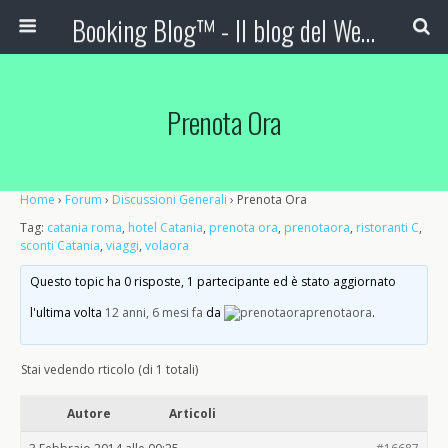
Booking Blog™ - Il blog del Web Marketing Turistico
Prenota Ora
Home
›
Forum
›
Discussioni Generali
›
Prenota Ora
Tag:
catania roma
,
hotel Catania
,
prenota ora
,
prenotaora
,
ristoranti C
,
sconti Catania
,
viaggi
,
volaora
Questo topic ha 0 risposte, 1 partecipante ed è stato aggiornato
l'ultima volta
12 anni, 6 mesi fa
da
prenotaora
.
Stai vedendo rticolo (di 1 totali)
Autore
Articoli