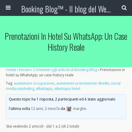
Booking Blog™ - Il blog del Web Marketing Turistico
Prenotazioni In Hotel Su WhatsApp: Un Case
History Reale
Home
›
Forum
›
Commenti agli articoli di Booking Blog
›
Prenotazioni in
hotel su WhatsApp: un case history reale
Tag:
aumentare occupazione
,
aumentare prenotazioni dirette
,
social
media marketing
,
whatsapp
,
whatsapp hotel
Questo topic ha 1 risposta, 2 partecipanti ed è stato aggiornato
l'ultima volta
12 anni, 2 mesi fa
da
marghe
.
Stai vedendo 2 articoli - dal 1 a 2 (di 2 totali)