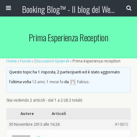
Booking Blog™ - Il blog del Web Marketing Turistico
Prima Esperienza Reception
Home
›
Forum
›
Discussioni Generali
›
Prima esperienza reception
Questo topic ha 1 risposta, 2 partecipanti ed è stato aggiornato
l'ultima volta
12 anni, 1 mese fa
da
Fabiuz
.
Stai vedendo 2 articoli - dal 1 a 2 (di 2 totali)
Autore
Articoli
30 Novembre 2013 alle 16:26
#16872