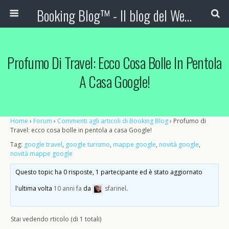
Booking Blog™ - Il blog del Web Marketing Turistico
Profumo Di Travel: Ecco Cosa Bolle In Pentola
A Casa Google!
Home
›
Forum
›
Commenti agli articoli di Booking Blog
›
Profumo di
Travel: ecco cosa bolle in pentola a casa Google!
Tag:
google travel
,
google turismo
,
mappe google
,
novità google
,
novità mappe google
Questo topic ha 0 risposte, 1 partecipante ed è stato aggiornato
l'ultima volta
10 anni fa
da
sfarinel
.
Stai vedendo rticolo (di 1 totali)