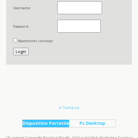
Username:
Password:
Mantienimi connesso
Login
Torna su
Dispositivo Portatile
Pc Desktop
All content Copyright Booking Blog™ - Il blog del Web Marketing Turistico