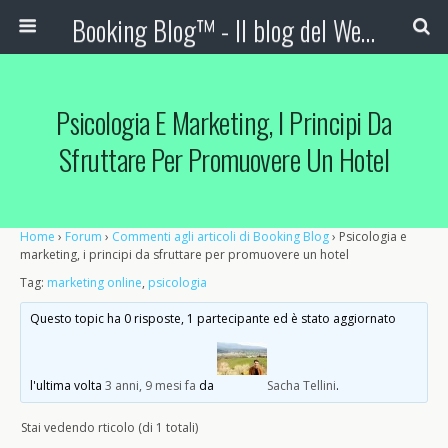
Booking Blog™ - Il blog del Web Marketing Turistico
Psicologia E Marketing, I Principi Da
Sfruttare Per Promuovere Un Hotel
Home
›
Forum
›
Commenti agli articoli di Booking Blog
›
Psicologia e
marketing, i principi da sfruttare per promuovere un hotel
Tag:
marketing online
,
psicologia
Questo topic ha 0 risposte, 1 partecipante ed è stato aggiornato
l'ultima volta
3 anni, 9 mesi fa
da
Sacha Tellini
.
Stai vedendo rticolo (di 1 totali)