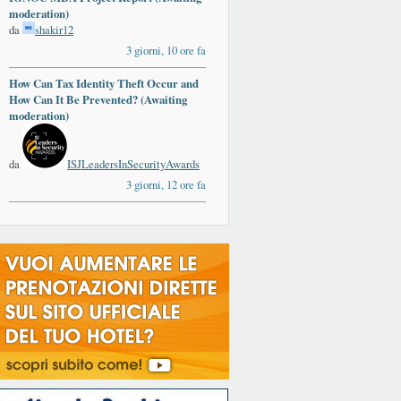
moderation)
da
shakir12
3 giorni, 10 ore fa
How Can Tax Identity Theft Occur and
How Can It Be Prevented? (Awaiting
moderation)
da
ISJLeadersInSecurityAwards
3 giorni, 12 ore fa