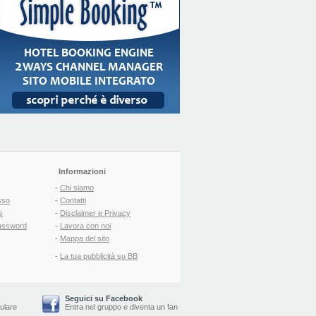
Informazioni
-
Chi siamo
sso
-
Contatti
s
-
Disclaimer e Privacy
assword
-
Lavora con noi
-
Mappa del sito
-
La tua pubblicità su BB
Seguici su Facebook
lulare
Entra nel gruppo
e
diventa un fan