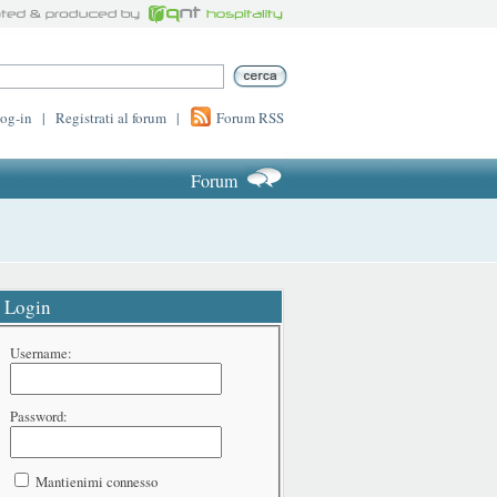
log-in
|
Registrati al forum
|
Forum RSS
Forum
Login
Username:
Password:
Mantienimi connesso