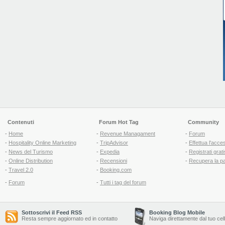
Contenuti
Forum Hot Tag
Community
-
Home
-
Revenue Managament
-
Forum
-
Hospitality Online Marketing
-
TripAdvisor
-
Effettua l'acce
-
News del Turismo
-
Expedia
-
Registrati grati
-
Online Distribution
-
Recensioni
-
Recupera la p
-
Travel 2.0
-
Booking.com
-
Forum
-
Tutti i tag del forum
Sottoscrivi il Feed RSS
Booking Blog Mobile
Resta sempre aggiornato ed in contatto
Naviga direttamente dal tuo cel