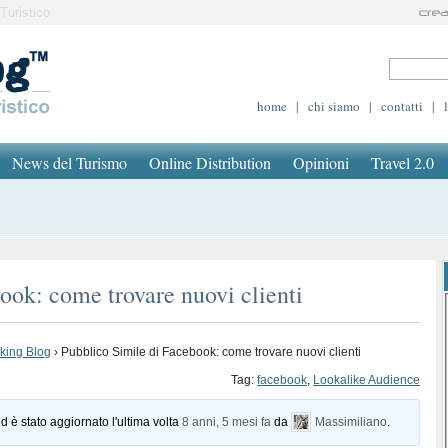
Turistico
home
|
chi siamo
|
contatti
|
News del Turismo
Online Distribution
Opinioni
Travel 2.0
ook: come trovare nuovi clienti
oking Blog
›
Pubblico Simile di Facebook: come trovare nuovi clienti
Tag:
facebook
,
Lookalike Audience
d è stato aggiornato l'ultima volta
8 anni, 5 mesi fa
da
Massimiliano
.