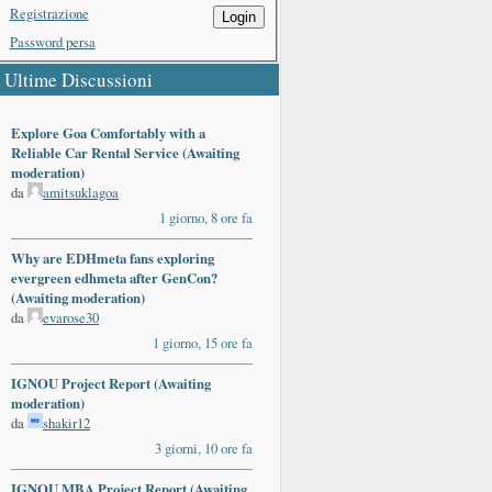
Registrazione
Login
Password persa
Ultime Discussioni
Explore Goa Comfortably with a
Reliable Car Rental Service (Awaiting
moderation)
da
amitsuklagoa
1 giorno, 8 ore fa
Why are EDHmeta fans exploring
evergreen edhmeta after GenCon?
(Awaiting moderation)
da
evarose30
1 giorno, 15 ore fa
IGNOU Project Report (Awaiting
moderation)
da
shakir12
3 giorni, 10 ore fa
IGNOU MBA Project Report (Awaiting