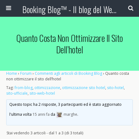
Booking Blog™ - Il blog del Web Marketing Turistico
Quanto Costa Non Ottimizzare Il Sito
Dell’hotel
Home
›
Forum
›
Commenti agli articoli di Booking Blog
›
Quanto costa
non ottimizzare il sito dell’hotel
Tag:
from-blog
,
ottimizzazione
,
ottimizzazione sito hotel
,
sito-hotel
,
sito-ufficiale
,
sito-web-hotel
Questo topic ha 2 risposte, 3 partecipanti ed è stato aggiornato
l'ultima volta
15 anni fa
da
marghe
.
Stai vedendo 3 articoli - dal 1 a 3 (di 3 totali)