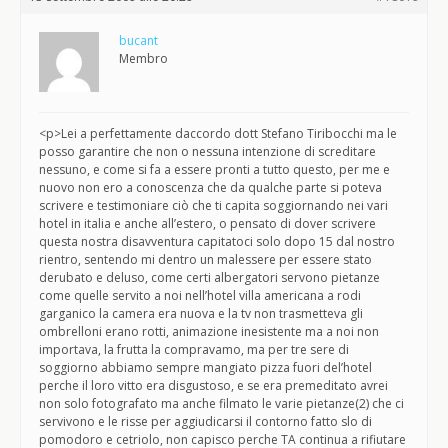
bucant
Membro
<p>Lei a perfettamente daccordo dott Stefano Tiribocchi ma le
posso garantire che non o nessuna intenzione di screditare
nessuno, e come si fa a essere pronti a tutto questo, per me e
nuovo non ero a conoscenza che da qualche parte si poteva
scrivere e testimoniare ciò che ti capita soggiornando nei vari
hotel in italia e anche all’estero, o pensato di dover scrivere
questa nostra disavventura capitatoci solo dopo 15 dal nostro
rientro, sentendo mi dentro un malessere per essere stato
derubato e deluso, come certi albergatori servono pietanze
come quelle servito a noi nell’hotel villa americana a rodi
garganico la camera era nuova e la tv non trasmetteva gli
ombrelloni erano rotti, animazione inesistente ma a noi non
importava, la frutta la compravamo, ma per tre sere di
soggiorno abbiamo sempre mangiato pizza fuori del’hotel
perche il loro vitto era disgustoso, e se era premeditato avrei
non solo fotografato ma anche filmato le varie pietanze(2) che ci
servivono e le risse per aggiudicarsi il contorno fatto slo di
pomodoro e cetriolo, non capisco perche TA continua a rifiutare