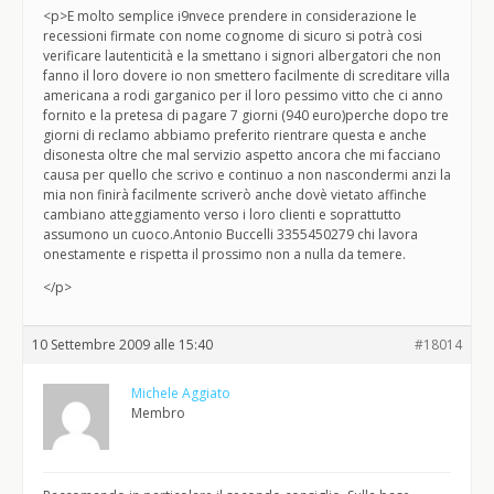
<p>E molto semplice i9nvece prendere in considerazione le
recessioni firmate con nome cognome di sicuro si potrà cosi
verificare lautenticità e la smettano i signori albergatori che non
fanno il loro dovere io non smettero facilmente di screditare villa
americana a rodi garganico per il loro pessimo vitto che ci anno
fornito e la pretesa di pagare 7 giorni (940 euro)perche dopo tre
giorni di reclamo abbiamo preferito rientrare questa e anche
disonesta oltre che mal servizio aspetto ancora che mi facciano
causa per quello che scrivo e continuo a non nascondermi anzi la
mia non finirà facilmente scriverò anche dovè vietato affinche
cambiano atteggiamento verso i loro clienti e soprattutto
assumono un cuoco.Antonio Buccelli 3355450279 chi lavora
onestamente e rispetta il prossimo non a nulla da temere.
</p>
10 Settembre 2009 alle 15:40
#18014
Michele Aggiato
Membro