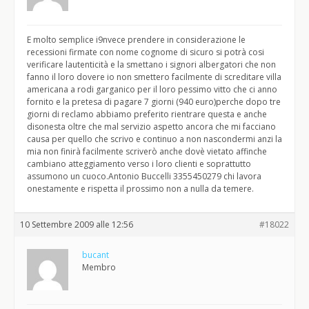
E molto semplice i9nvece prendere in considerazione le
recessioni firmate con nome cognome di sicuro si potrà cosi
verificare lautenticità e la smettano i signori albergatori che non
fanno il loro dovere io non smettero facilmente di screditare villa
americana a rodi garganico per il loro pessimo vitto che ci anno
fornito e la pretesa di pagare 7 giorni (940 euro)perche dopo tre
giorni di reclamo abbiamo preferito rientrare questa e anche
disonesta oltre che mal servizio aspetto ancora che mi facciano
causa per quello che scrivo e continuo a non nascondermi anzi la
mia non finirà facilmente scriverò anche dovè vietato affinche
cambiano atteggiamento verso i loro clienti e soprattutto
assumono un cuoco.Antonio Buccelli 3355450279 chi lavora
onestamente e rispetta il prossimo non a nulla da temere.
10 Settembre 2009 alle 12:56
#18022
bucant
Membro