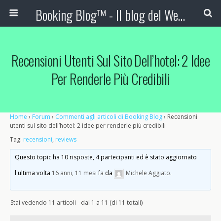
Booking Blog™ - Il blog del Web Marketing Turistico
Recensioni Utenti Sul Sito Dell’hotel: 2 Idee
Per Renderle Più Credibili
Home
›
Forum
›
Commenti agli articoli di Booking Blog
›
Recensioni
utenti sul sito dell’hotel: 2 idee per renderle più credibili
Tag:
recensioni
,
reviews
Questo topic ha 10 risposte, 4 partecipanti ed è stato aggiornato
l'ultima volta
16 anni, 11 mesi fa
da
Michele Aggiato
.
Stai vedendo 11 articoli - dal 1 a 11 (di 11 totali)