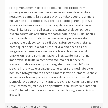
Lei a perfettamente daccordo dott Stefano Tiribocchi ma le
posso garantire che non o nessuna intenzione di screditare
nessuno, e come si fa a essere pronti a tutto questo, per me e
nuovo non ero a conoscenza che da qualche parte si poteva
scrivere e testimoniare ciò che ti capita soggiornando nei vari
hotel in italia e anche all’estero, o pensato di dover scrivere
questa nostra disavventura capitatoci solo dopo 15 dal nostro
rientro, sentendo mi dentro un malessere per essere stato
derubato e deluso, come certi albergatori servono pietanze
come quelle servito a noi nell’hotel villa americana a rodi
garganico la camera era nuova e la tv non trasmetteva gli
ombrelloni erano rotti, animazione inesistente ma a noi non
importava, la frutta la compravamo, ma per tre sere di
soggiorno abbiamo sempre mangiato pizza fuori del’hotel
perche il loro vitto era disgustoso, e se era premeditato avrei
non solo fotografato ma anche filmato le varie pietanze(2) che ci
servivono e le risse per aggiudicarsi il contorno fatto slo di
pomodoro e cetriolo, non capisco perche TA continua a rifiutare
i miei commenti, mi rivolgo soprattutto a chi scrive sviolinate su
quell’hotel ad identificarsi cosi sapremo chi ringraziare. Antonio
Buccelli
13 Settembre 2009 alle 20:29
#18019