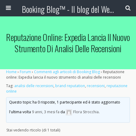
Booking Blog™ - Il blog del Web Marketing Turistico
Reputazione Online: Expedia Lancia Il Nuovo
Strumento Di Analisi Delle Recensioni
Home
›
Forum
›
Commenti agli articoli di Booking Blog
›
Reputazione
online: Expedia lancia il nuovo strumento di analisi delle recensioni
Tag:
analisi delle recensioni
,
brand reputation
,
recensioni
,
reputazione
online
Questo topic ha 0 risposte, 1 partecipante ed è stato aggiornato
l'ultima volta
9 anni, 3 mesi fa
da
Flora Strocchia
.
Stai vedendo rticolo (di 1 totali)