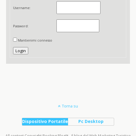
Username:
Password:
Mantienimi connesso
Login
Torna su
Dispositivo Portatile
Pc Desktop
All content Copyright Booking Blog™ - Il blog del Web Marketing Turistico