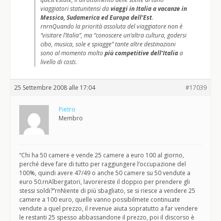
viaggiatori statunitensi da
viaggi in Italia a vacanze in
Messico, Sudamerica ed Europa dell’Est
.
rnrnQuando la priorità assoluta del viaggiatore non è
“visitare l’Italia”, ma “conoscere un’altra cultura, godersi
cibo, musica, sole e spiagge” tante altre destinazioni
sono al momento molto
più competitive dell’Italia
a
livello di costi.
25 Settembre 2008 alle 17:04
#17039
Pietro
Membro
“Chi ha 50 camere e vende 25 camere a euro 100 al giorno,
perché deve fare di tutto per raggiungere l’occupazione del
100%, quindi avere 47/49 o anche 50 camere su 50 vendute a
euro 50.rnAlbergatori, lavorereste il doppio per prendere gli
stessi soldi?”rnNiente di più sbagliato, se si riesce a vendere 25
camere a 100 euro, quelle vanno possibilmete continuate
vendute a quel prezzo, il revenue aiuta sopratutto a far vendere
le restanti 25 spesso abbassandone il prezzo, poi il discorso è