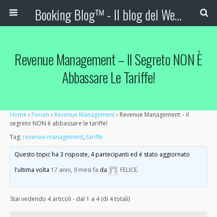
Booking Blog™ - Il blog del Web Marketing Turistico
Revenue Management – Il Segreto NON È
Abbassare Le Tariffe!
Home
›
Forum
›
Revenue Management
›
Revenue Management – il
segreto NON è abbassare le tariffe!
Tag:
revenue-management
,
tariffe
Questo topic ha 3 risposte, 4 partecipanti ed è stato aggiornato
l'ultima volta
17 anni, 9 mesi fa
da
FELICE
.
Stai vedendo 4 articoli - dal 1 a 4 (di 4 totali)