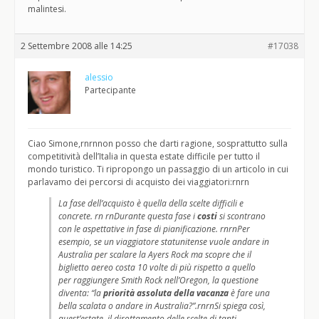
malintesi.
2 Settembre 2008 alle 14:25
#17038
alessio
Partecipante
Ciao Simone,rnrnnon posso che darti ragione, sosprattutto sulla
competitività dell’Italia in questa estate difficile per tutto il
mondo turistico. Ti ripropongo un passaggio di un articolo in cui
parlavamo dei percorsi di acquisto dei viaggiatori:rnrn
La fase dell’acquisto è quella della scelte difficili e
concrete. rn rnDurante questa fase i
costi
si scontrano
con le aspettative in fase di pianificazione. rnrnPer
esempio, se un viaggiatore statunitense vuole andare in
Australia per scalare la Ayers Rock ma scopre che il
biglietto aereo costa 10 volte di più rispetto a quello
per raggiungere Smith Rock nell’Oregon, la questione
diventa: “la
priorità assoluta della vacanza
è fare una
bella scalata o andare in Australia?”.rnrnSi spiega così,
quest’estate, il dirottamento delle scelte di tanti