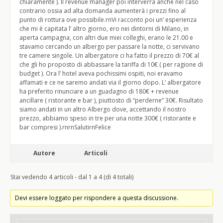
chiaramente ). Il revenue manager poi interverrà anche nel caso
contrario ossia ad alta domanda aumenterà i prezzi fino al
punto di rottura ove possibile.rnVi racconto poi un’ esperienza
che mi è capitata l’ altro giorno, ero nei dintorni di Milano, in
aperta campagna, con altri due miei colleghi, erano le 21.00 e
stavamo cercando un albergo per passare la notte, ci servivano
tre camere singole. Un albergatore ci ha fatto il prezzo di 70€ al
che gli ho proposto di abbassare la tariffa di 10€ ( per ragione di
budget ). Ora l’ hotel aveva pochissimi ospiti, noi eravamo
affamati e ce ne saremo andati via il giorno dopo. L’ albergatore
ha preferito rinunciare a un guadagno di 180€ + revenue
ancillare ( ristorante e bar ), piuttosto di “perderne” 30€. Risultato
siamo andati in un altro Albergo dove, accettando il nostro
prezzo, abbiamo speso in tre per una notte 300€ ( ristorante e
bar compresi ).rnrnSalutirnFelice
Autore
Articoli
Stai vedendo 4 articoli - dal 1 a 4 (di 4 totali)
Devi essere loggato per rispondere a questa discussione.