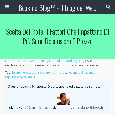
Booking Blog™ - Il blog del Web Marketing Turistico
Scelta Dell’hotel: I Fattori Che Impattano Di
Più Sono Recensioni E Prezzo
Home
›
Forum
›
Commenti agli articoli di Booking Blog
›
Scelta
dell’hotel: i fattori che impattano di più sono recensioni e prezzo
Tag:
brand reputation revenue
,
from-blog
,
recensioni revenue
,
reputazione revenue
Questo topic ha 6 risposte, 5 partecipanti ed è stato aggiornato
l'ultima volta
12 anni, 8 mesi fa
da
dott_stefano_tiribocchi
.