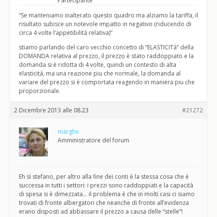
Partecipante
“Se manteniamo inalterato questo quadro ma alziamo la tariffa, il
risultato subisce un notevole impatto in negativo (riducendo di
circa 4 volte l’appetibilità relativa)”
stiamo parlando del caro vecchio concetto di “ELASTICITà” della
DOMANDA relativa al prezzo, il prezzo è stato raddoppiato e la
domanda si è ridotta di 4 volte, quindi un contesto di alta
elasticità, ma una reazione piu che normale, la domanda al
variare del prezzo si è comportata reagendo in maniera piu che
proporzionale.
2 Dicembre 2013 alle 08:23
#21272
marghe
Amministratore del forum
Eh sì stefano, per altro alla fine dei conti è la stessa cosa che è
successa in tutti i settori: i prezzi sono raddoppiati e la capacità
di spesa si è dimezzata… il problema è che in molti casi ci siamo
trovati di fronte albergatori che neanche di fronte all’evidenza
erano disposti ad abbassare il prezzo a causa delle “stelle”!