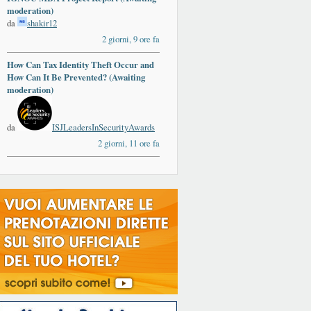
moderation)
da
shakir12
2 giorni, 9 ore fa
How Can Tax Identity Theft Occur and
How Can It Be Prevented? (Awaiting
moderation)
da
ISJLeadersInSecurityAwards
2 giorni, 11 ore fa