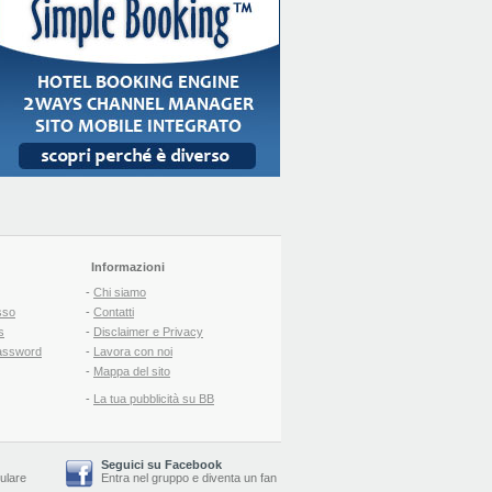
Informazioni
-
Chi siamo
sso
-
Contatti
s
-
Disclaimer e Privacy
assword
-
Lavora con noi
-
Mappa del sito
-
La tua pubblicità su BB
Seguici su Facebook
lulare
Entra nel gruppo
e
diventa un fan