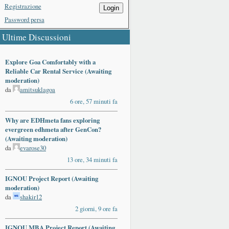
Registrazione
Login
Password persa
Ultime Discussioni
Explore Goa Comfortably with a
Reliable Car Rental Service (Awaiting
moderation)
da
amitsuklagoa
6 ore, 57 minuti fa
Why are EDHmeta fans exploring
evergreen edhmeta after GenCon?
(Awaiting moderation)
da
evarose30
13 ore, 34 minuti fa
IGNOU Project Report (Awaiting
moderation)
da
shakir12
2 giorni, 9 ore fa
IGNOU MBA Project Report (Awaiting