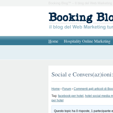
Booking Blog™ – Il blog del Web Marketing 
H
ome
Hospitality Online Marketing
Social e Convers(az)ioni
Home
›
Forum
›
Commenti agli articoli di Bo
Tag:
facebook per hotel
,
hotel social media 
per hotel
Questo topic ha 0 risposte, 1 partecipante e