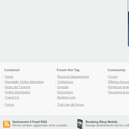
Contenuti
Forum Hot Tag
Community
-
Home
-
Revenue Managament
-
Forum
-
Hospitality Online Marketing
-
TripAdvisor
-
Effettua l'acce
-
News del Turismo
-
Expedia
-
Registrati grati
-
Online Distribution
-
Recensioni
-
Recupera la p
-
Travel 2.0
-
Booking.com
-
Forum
-
Tutti i tag del forum
Sottoscrivi il Feed RSS
Booking Blog Mobile
Resta sempre aggiornato ed in contatto
Naviga direttamente dal tuo cel