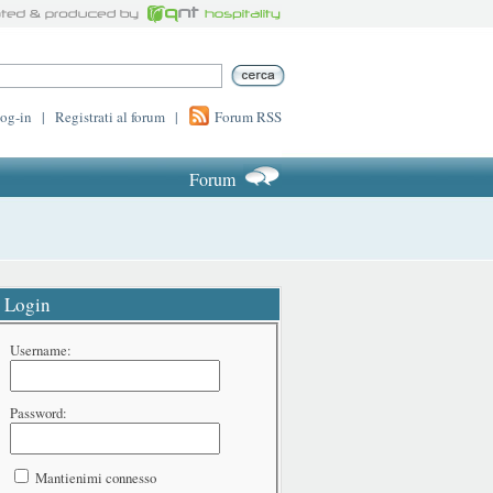
log-in
|
Registrati al forum
|
Forum RSS
Forum
Login
Username:
Password:
Mantienimi connesso