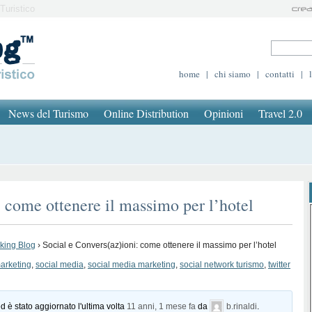
Turistico
home
|
chi siamo
|
contatti
|
News del Turismo
Online Distribution
Opinioni
Travel 2.0
: come ottenere il massimo per l’hotel
oking Blog
›
Social e Convers(az)ioni: come ottenere il massimo per l’hotel
marketing
,
social media
,
social media marketing
,
social network turismo
,
twitter
d è stato aggiornato l'ultima volta
11 anni, 1 mese fa
da
b.rinaldi
.