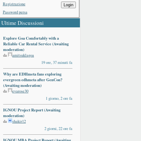
Registrazione
Login
Password persa
Ultime Discussioni
Explore Goa Comfortably with a
Reliable Car Rental Service (Awaiting
moderation)
da
amitsuklagoa
19 ore, 37 minuti fa
Why are EDHmeta fans exploring
evergreen edhmeta after GenCon?
(Awaiting moderation)
da
evarose30
1 giorno, 2 ore fa
IGNOU Project Report (Awaiting
moderation)
da
shakir12
2 giorni, 22 ore fa
IGNOU MBA Project Report (Awaiting