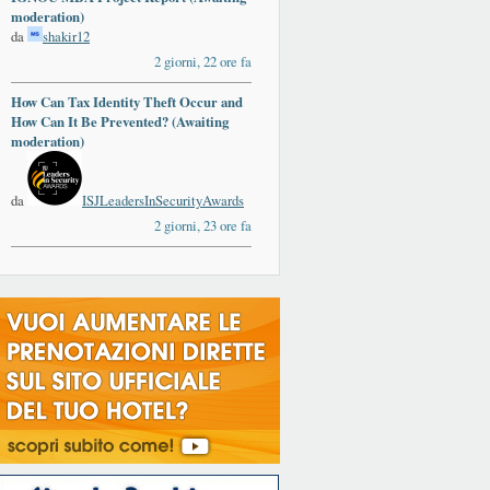
moderation)
da
shakir12
2 giorni, 22 ore fa
How Can Tax Identity Theft Occur and
How Can It Be Prevented? (Awaiting
moderation)
da
ISJLeadersInSecurityAwards
2 giorni, 23 ore fa