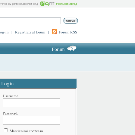
log-in
|
Registrati al forum
|
Forum RSS
Forum
Login
Username:
Password:
Mantienimi connesso