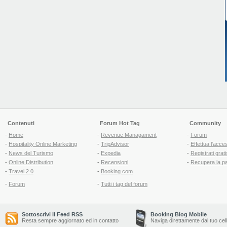
Contenuti
Forum Hot Tag
Community
-
Home
-
Revenue Managament
-
Forum
-
Hospitality Online Marketing
-
TripAdvisor
-
Effettua l'acce
-
News del Turismo
-
Expedia
-
Registrati grati
-
Online Distribution
-
Recensioni
-
Recupera la p
-
Travel 2.0
-
Booking.com
-
Forum
-
Tutti i tag del forum
Sottoscrivi il Feed RSS
Booking Blog Mobile
Resta sempre aggiornato ed in contatto
Naviga direttamente dal tuo cel