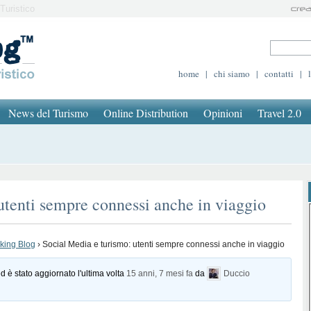
Turistico
home
|
chi siamo
|
contatti
|
News del Turismo
Online Distribution
Opinioni
Travel 2.0
utenti sempre connessi anche in viaggio
oking Blog
›
Social Media e turismo: utenti sempre connessi anche in viaggio
d è stato aggiornato l'ultima volta
15 anni, 7 mesi fa
da
Duccio