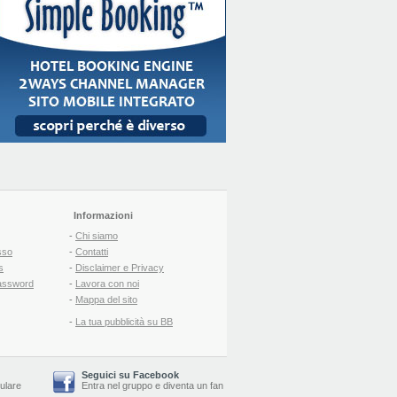
Informazioni
-
Chi siamo
sso
-
Contatti
s
-
Disclaimer e Privacy
assword
-
Lavora con noi
-
Mappa del sito
-
La tua pubblicità su BB
Seguici su Facebook
lulare
Entra nel gruppo
e
diventa un fan