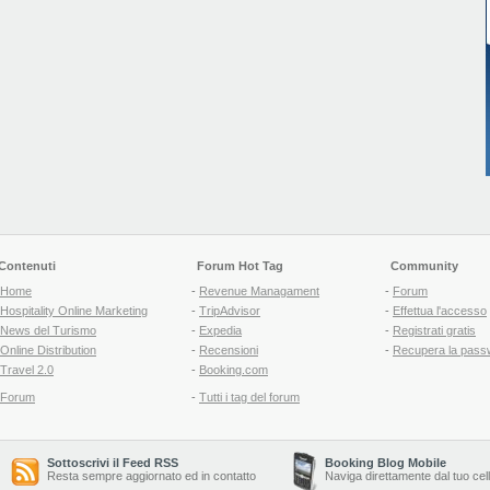
Contenuti
Forum Hot Tag
Community
Home
-
Revenue Managament
-
Forum
Hospitality Online Marketing
-
TripAdvisor
-
Effettua l'accesso
News del Turismo
-
Expedia
-
Registrati gratis
Online Distribution
-
Recensioni
-
Recupera la pass
Travel 2.0
-
Booking.com
Forum
-
Tutti i tag del forum
Sottoscrivi il Feed RSS
Booking Blog Mobile
Resta sempre aggiornato ed in contatto
Naviga direttamente dal tuo cel