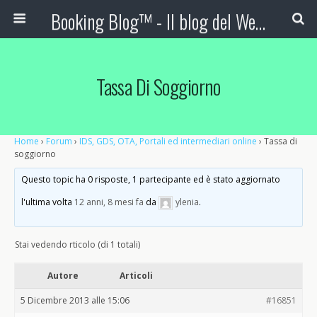
Booking Blog™ - Il blog del Web Marketing Turistico
Tassa Di Soggiorno
Home
›
Forum
›
IDS, GDS, OTA, Portali ed intermediari online
›
Tassa di
soggiorno
Questo topic ha 0 risposte, 1 partecipante ed è stato aggiornato
l'ultima volta
12 anni, 8 mesi fa
da
ylenia
.
Stai vedendo rticolo (di 1 totali)
Autore
Articoli
5 Dicembre 2013 alle 15:06
#16851