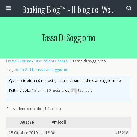
Booking Blog™ - Il blog del Web Marketing Turistico
Tassa Di Soggiorno
Home
›
Forum
›
Discussioni Generali
›
Tassa di soggiorno
Tag:
roma-2011
,
tassa-di-soggiorno
Questo topic ha 0 risposte, 1 partecipante ed è stato aggiornato
l'ultima volta
15 anni, 10 mesi fa
da
teoliver
.
Stai vedendo rticolo (di 1 totali)
Autore
Articoli
15 Ottobre 2010 alle 18:38
#15218