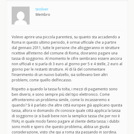
teoliver
Membro
Volevo aprire una piccola parentesi, su quanto sta accadendo a
Roma in questo ultimo periodo, è ormai ufficiale che a partire
dal gennaio 2011, tutte le persone che alloggeranno in strutture
ricettive all’interno del comune di Roma, dovranno pagare una
tassa di soggiorno. Al momento le cifre sembrano essere ancora
non ufficiali e si parla di 3 euro al giorno per 5 e 4 stelle, 2 euro al
giorno per le restanti strutture. Al di là del commentare
l’inserimento di un nuovo balzello, sia sollevano ben altri
problemi, come quello dell’incasso.
Rispetto a quando la tassa fu tolta, i mezzi di pagamento sono
ben diversi, e sono sempre più del tipo elettronico. Come
affronteremo un problema simile, come lo incasseremo e
quando? Si è parlato che altre città europee già applicano questa
tassa, allora vi domando chi conosce quale città applica la tassa
di soggiorno (e si badi bene non la semplice tassa che per noi è
l’IVA), in quale modo fanno pagare al cliente detta tassa; i dubbi
sono molti e spero che questo problema, abbia un giusta
considerazione, visto che qui a roma sta passando in sordina.