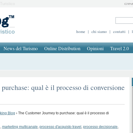
Turistico
home
|
chi siamo
|
contatti
|
News del Turismo
Online Distribution
Opinioni
Travel 2.0
purchase: qual è il processo di conversione
oking Blog
›
The Customer Journey to purchase: qual è il processo di
g
,
marketing multicanale
,
processo d'acquisto travel
,
processo decisionale
,