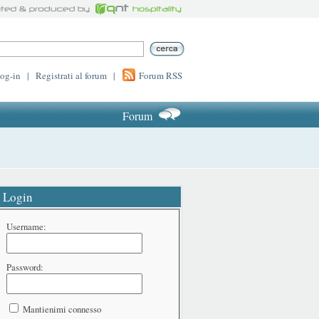
log-in
|
Registrati al forum
|
Forum RSS
Forum
Login
Username:
Password:
Mantienimi connesso