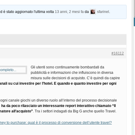
d è stato aggiornato l'ultima volta
13 anni, 2 mesi fa
da
sfarinel
.
#16112
Gli utenti sono continuamente bombardati da
pubblicità e informazioni che influiscono in diversa
misura sulle decisioni di acquisto. C’è quindi da capire
anali su cui investire per l’hotel. E quando e quanto investire per ogni
gni canale giochi un diverso ruolo all’interno del processo decisionale
ha da poco rilasciato un interessante report interattivo chiamato “Il
atore all’acquisto”
. Tra i settori indagati da Big G anche quello Travel.
y to purchase: qual è il processo di conversione dell’utente travel?