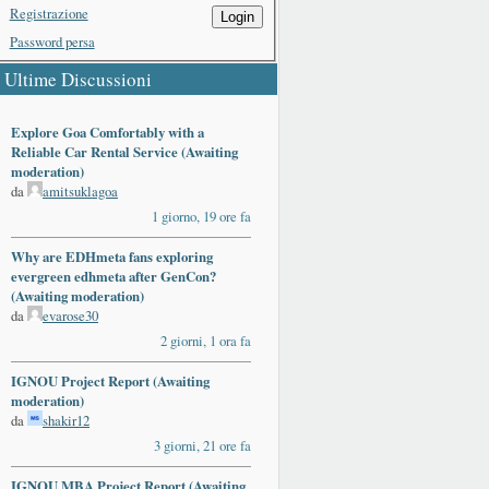
Registrazione
Login
Password persa
Ultime Discussioni
Explore Goa Comfortably with a
Reliable Car Rental Service (Awaiting
moderation)
da
amitsuklagoa
1 giorno, 19 ore fa
Why are EDHmeta fans exploring
evergreen edhmeta after GenCon?
(Awaiting moderation)
da
evarose30
2 giorni, 1 ora fa
IGNOU Project Report (Awaiting
moderation)
da
shakir12
3 giorni, 21 ore fa
IGNOU MBA Project Report (Awaiting