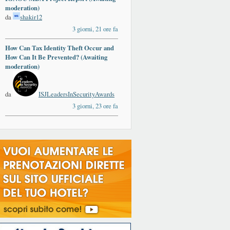
moderation)
da
shakir12
3 giorni, 21 ore fa
How Can Tax Identity Theft Occur and
How Can It Be Prevented? (Awaiting
moderation)
da
ISJLeadersInSecurityAwards
3 giorni, 23 ore fa