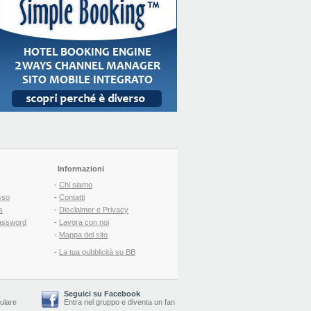
Informazioni
-
Chi siamo
sso
-
Contatti
s
-
Disclaimer e Privacy
assword
-
Lavora con noi
-
Mappa del sito
-
La tua pubblicità su BB
Seguici su Facebook
lulare
Entra nel gruppo
e
diventa un fan