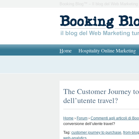
Booking Blog™ – Il blog del Web Marketing 
H
ome
Hospitality Online Marketing
The Customer Journey to 
dell’utente travel?
Home
›
Forum
›
Commenti agli articoli di Bo
conversione dell’utente travel?
Tag:
customer journey to purchase
,
from-blo
web-analytics