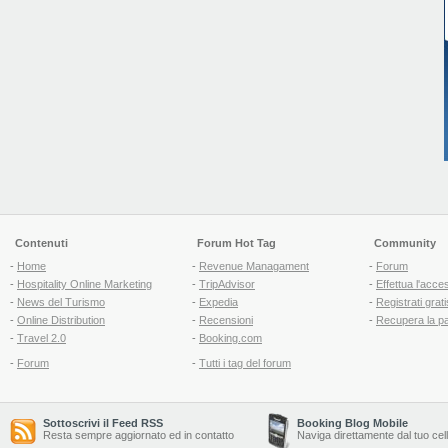
Contenuti
Forum Hot Tag
Community
-
Home
-
Revenue Managament
-
Forum
-
Hospitality Online Marketing
-
TripAdvisor
-
Effettua l'acce
-
News del Turismo
-
Expedia
-
Registrati grati
-
Online Distribution
-
Recensioni
-
Recupera la p
-
Travel 2.0
-
Booking.com
-
Forum
-
Tutti i tag del forum
Sottoscrivi il Feed RSS
Booking Blog Mobile
Resta sempre aggiornato ed in contatto
Naviga direttamente dal tuo cel