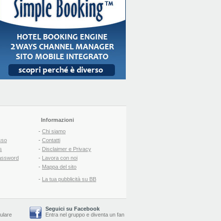
Informazioni
-
Chi siamo
sso
-
Contatti
s
-
Disclaimer e Privacy
assword
-
Lavora con noi
-
Mappa del sito
-
La tua pubblicità su BB
Seguici su Facebook
lulare
Entra nel gruppo
e
diventa un fan