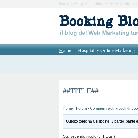
Booking Blog™ – Il blog del Web Marketing 
H
ome
Hospitality Online Marketing
##TITLE##
Home
›
Forum
›
Commenti agli articoli di Bo
Questo topic ha 0 risposte, 1 partecipante e
Stai vedendo rticolo (di 1 totali)