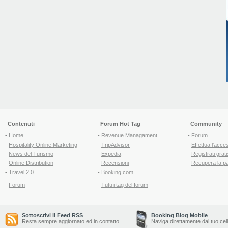
Contenuti
Forum Hot Tag
Community
-
Home
-
Revenue Managament
-
Forum
-
Hospitality Online Marketing
-
TripAdvisor
-
Effettua l'acce
-
News del Turismo
-
Expedia
-
Registrati grati
-
Online Distribution
-
Recensioni
-
Recupera la p
-
Travel 2.0
-
Booking.com
-
Forum
-
Tutti i tag del forum
Sottoscrivi il Feed RSS
Booking Blog Mobile
Resta sempre aggiornato ed in contatto
Naviga direttamente dal tuo cel