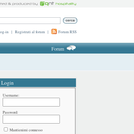
log-in
|
Registrati al forum
|
Forum RSS
Forum
Login
Username:
Password:
Mantienimi connesso