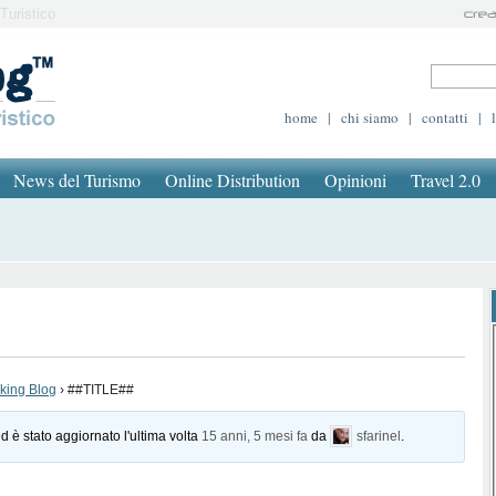
Turistico
home
|
chi siamo
|
contatti
|
News del Turismo
Online Distribution
Opinioni
Travel 2.0
oking Blog
›
##TITLE##
d è stato aggiornato l'ultima volta
15 anni, 5 mesi fa
da
sfarinel
.