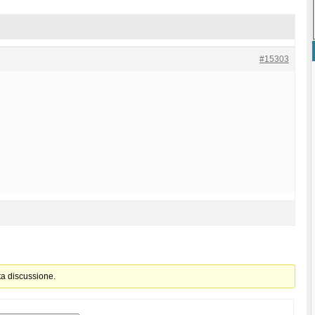
#15303
ta discussione.