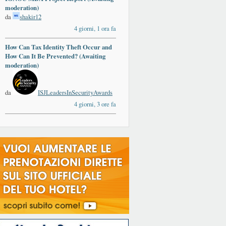
moderation)
da
shakir12
4 giorni, 1 ora fa
How Can Tax Identity Theft Occur and
How Can It Be Prevented? (Awaiting
moderation)
da
ISJLeadersInSecurityAwards
4 giorni, 3 ore fa