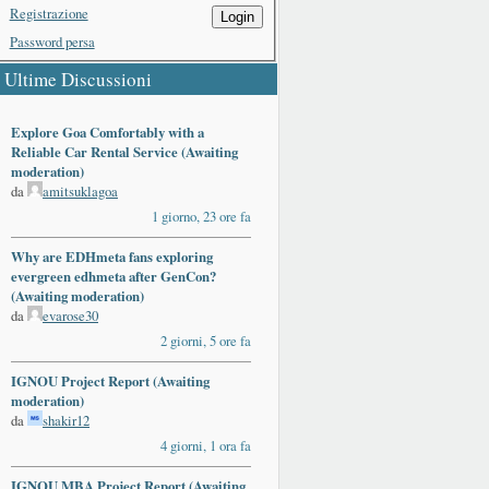
Registrazione
Login
Password persa
Ultime Discussioni
Explore Goa Comfortably with a
Reliable Car Rental Service (Awaiting
moderation)
da
amitsuklagoa
1 giorno, 23 ore fa
Why are EDHmeta fans exploring
evergreen edhmeta after GenCon?
(Awaiting moderation)
da
evarose30
2 giorni, 5 ore fa
IGNOU Project Report (Awaiting
moderation)
da
shakir12
4 giorni, 1 ora fa
IGNOU MBA Project Report (Awaiting