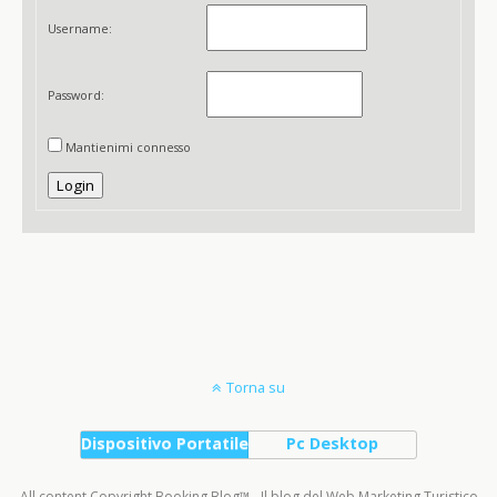
Username:
Password:
Mantienimi connesso
Login
Torna su
Dispositivo Portatile
Pc Desktop
All content Copyright Booking Blog™ - Il blog del Web Marketing Turistico