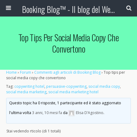
Booking Blog™ - Il blog del Web Marketing Turistico
Top Tips Per Social Media Copy Che
Convertono
Home
›
Forum
›
Commenti agli articoli di Booking Blog
›
Top tips per
social media copy che convertono
Tag:
copywriting hotel
,
persuasive-copywriting
,
social media copy
,
social media marketing
,
social media marketing hotel
Questo topic ha 0 risposte, 1 partecipante ed è stato aggiornato
l'ultima volta
3 anni, 10 mesi fa
da
Elisa D’Agostino
.
Stai vedendo rticolo (di 1 totali)