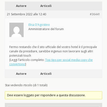
Autore
Articoli
21 Settembre 2022 alle 12:40
#36441
Elisa D’Agostino
Amministratore del forum
Fermo restando che il sito ufficiale del vostro hotel è il principale
canale da presidiare, sarebbe ingenuo non lavorare sugli altri
potenziali touch
[Leggi l’articolo completo:
Top tips per social media copy che
convertono
]
Autore
Articoli
Stai vedendo rticolo (di 1 totali)
Devi essere loggato per rispondere a questa discussione.