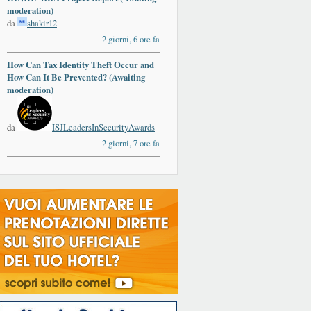
moderation)
da
shakir12
2 giorni, 6 ore fa
How Can Tax Identity Theft Occur and
How Can It Be Prevented? (Awaiting
moderation)
da
ISJLeadersInSecurityAwards
2 giorni, 7 ore fa