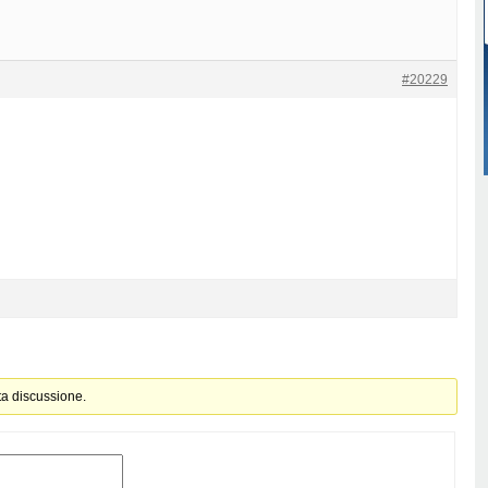
#20229
ta discussione.