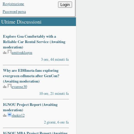
Registrazione
Login
Password persa
Ultime Discussioni
Explore Goa Comfortably with a
Reliable Car Rental Service (Awaiting
moderation)
da
amitsuklagoa
3 ore, 44 minuti fa
Why are EDHmeta fans exploring
evergreen edhmeta after GenCon?
(Awaiting moderation)
da
evarose30
10 ore, 21 minuti fa
IGNOU Project Report (Awaiting
moderation)
da
shakir12
2 giorni, 6 ore fa
IGNOU MBA Project Report (Awaiting