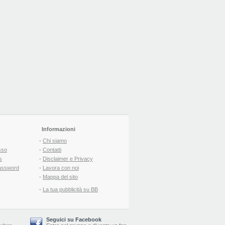
Informazioni
-
Chi siamo
sso
-
Contatti
s
-
Disclaimer e Privacy
assword
-
Lavora con noi
-
Mappa del sito
-
La tua pubblicità su BB
Seguici su Facebook