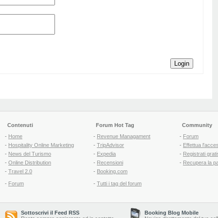
Login
Contenuti
Forum Hot Tag
Community
-
Home
-
Revenue Managament
-
Forum
-
Hospitality Online Marketing
-
TripAdvisor
-
Effettua l'acce
-
News del Turismo
-
Expedia
-
Registrati grati
-
Online Distribution
-
Recensioni
-
Recupera la p
-
Travel 2.0
-
Booking.com
-
Forum
-
Tutti i tag del forum
Sottoscrivi il Feed RSS
Booking Blog Mobile