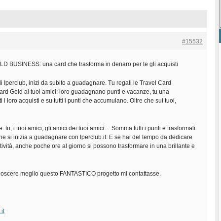
#15532
BUSINESS: una card che trasforma in denaro per te gli acquisti
di Iperclub, inizi da subito a guadagnare. Tu regali le Travel Card
card Gold ai tuoi amici: loro guadagnano punti e vacanze, tu una
 i loro acquisti e su tutti i punti che accumulano. Oltre che sui tuoi,
tu, i tuoi amici, gli amici dei tuoi amici… Somma tutti i punti e trasformali
che si inizia a guadagnare con Iperclub.it. E se hai del tempo da dedicare
ttività, anche poche ore al giorno si possono trasformare in una brillante e
noscere meglio questo FANTASTICO progetto mi contattasse.
it