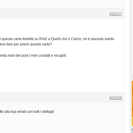
#20227
i questa carta fedeltà su RAI2 a Quelli che il Calcio, mi è piaciuta subito
vo fare per avere questa carta?
 nella mail del post i miei contatti e recapiti.
#20228
o alla tua email con tutti i dettagli