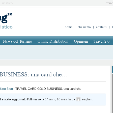
Turistico
home
|
chi siamo
|
contatti
|
News del Turismo
Online Distribution
Opinioni
Travel 2.0
SINESS: una card che…
oking Blog
›
TRAVEL CARD GOLD BUSINESS: una card che…
d è stato aggiornato l'ultima volta
14 anni, 10 mesi fa
da
eaglieri
.