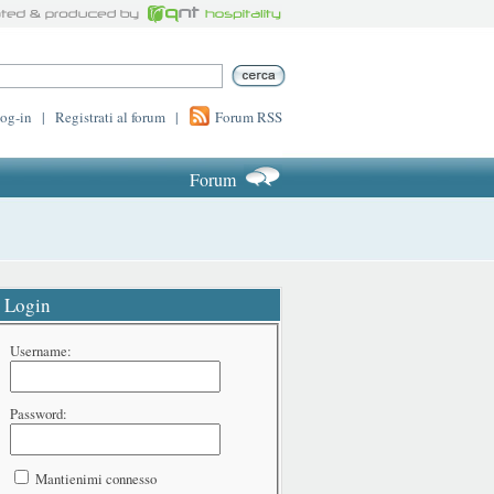
log-in
|
Registrati al forum
|
Forum RSS
Forum
Login
Username:
Password:
Mantienimi connesso