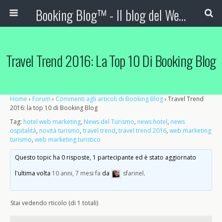
Booking Blog™ - Il blog del Web Marketing Turistico
Travel Trend 2016: La Top 10 Di Booking Blog
Home
›
Forum
›
Commenti agli articoli di Booking Blog
›
Travel Trend
2016: la top 10 di Booking Blog
Tag:
hotel web marketing
,
News del Turismo
,
news hotel
,
news
ospitalità
,
novità turismo
,
travel trend
,
travel trend 2016
,
web marketing
turismo
,
web marketing turistico
Questo topic ha 0 risposte, 1 partecipante ed è stato aggiornato
l'ultima volta
10 anni, 7 mesi fa
da
sfarinel
.
Stai vedendo rticolo (di 1 totali)