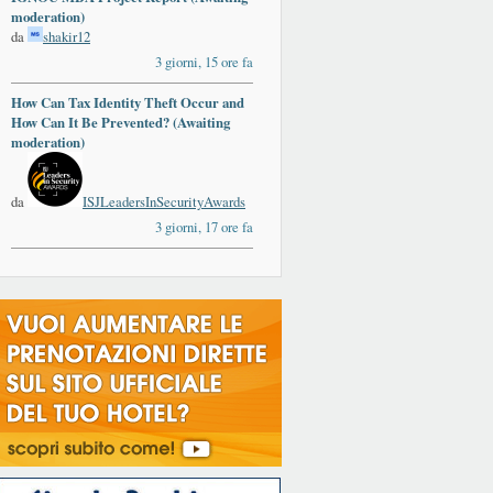
moderation)
da
shakir12
3 giorni, 15 ore fa
How Can Tax Identity Theft Occur and
How Can It Be Prevented? (Awaiting
moderation)
da
ISJLeadersInSecurityAwards
3 giorni, 17 ore fa