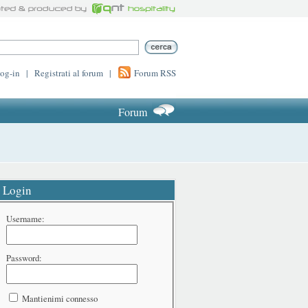
log-in
|
Registrati al forum
|
Forum RSS
Forum
Login
Username:
Password:
Mantienimi connesso