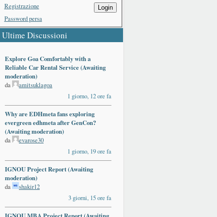
Registrazione
Login
Password persa
Ultime Discussioni
Explore Goa Comfortably with a
Reliable Car Rental Service (Awaiting
moderation)
da
amitsuklagoa
1 giorno, 12 ore fa
Why are EDHmeta fans exploring
evergreen edhmeta after GenCon?
(Awaiting moderation)
da
evarose30
1 giorno, 19 ore fa
IGNOU Project Report (Awaiting
moderation)
da
shakir12
3 giorni, 15 ore fa
IGNOU MBA Project Report (Awaiting