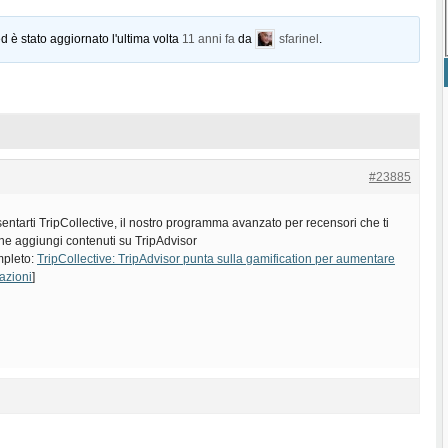
d è stato aggiornato l'ultima volta
11 anni fa
da
sfarinel
.
#23885
esentarti TripCollective, il nostro programma avanzato per recensori che ti
he aggiungi contenuti su TripAdvisor
ompleto:
TripCollective: TripAdvisor punta sulla gamification per aumentare
tazioni
]