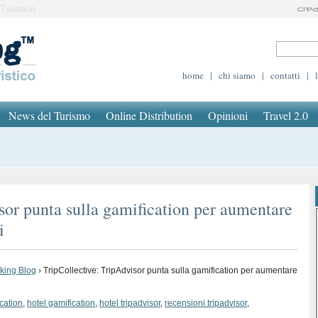
Turistico
home
|
chi siamo
|
contatti
|
News del Turismo
Online Distribution
Opinioni
Travel 2.0
sor punta sulla gamification per aumentare
i
oking Blog
›
TripCollective: TripAdvisor punta sulla gamification per aumentare
cation
,
hotel gamification
,
hotel tripadvisor
,
recensioni tripadvisor
,