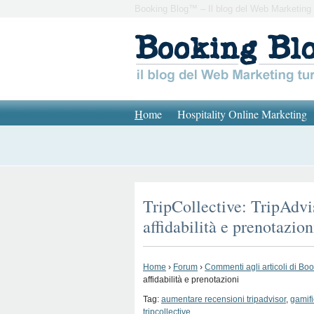
Booking Blog™ – Il blog del Web Marketing 
H
ome
Hospitality Online Marketing
TripCollective: TripAdvi
affidabilità e prenotazion
Home
›
Forum
›
Commenti agli articoli di Bo
affidabilità e prenotazioni
Tag:
aumentare recensioni tripadvisor
,
gamifi
tripcollective