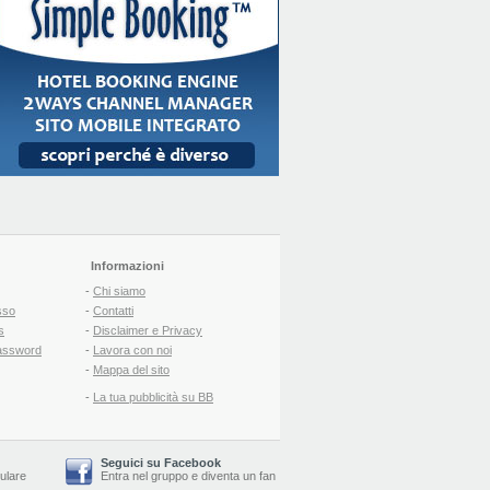
Informazioni
-
Chi siamo
sso
-
Contatti
s
-
Disclaimer e Privacy
assword
-
Lavora con noi
-
Mappa del sito
-
La tua pubblicità su BB
Seguici su Facebook
lulare
Entra nel gruppo
e
diventa un fan