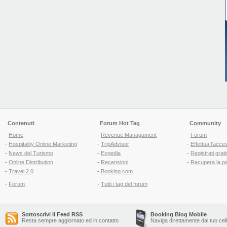
Contenuti
Forum Hot Tag
Community
-
Home
-
Revenue Managament
-
Forum
-
Hospitality Online Marketing
-
TripAdvisor
-
Effettua l'acce
-
News del Turismo
-
Expedia
-
Registrati grati
-
Online Distribution
-
Recensioni
-
Recupera la p
-
Travel 2.0
-
Booking.com
-
Forum
-
Tutti i tag del forum
Sottoscrivi il Feed RSS
Booking Blog Mobile
Resta sempre aggiornato ed in contatto
Naviga direttamente dal tuo cel