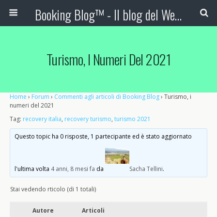
Booking Blog™ - Il blog del Web Marketing Turistico
Turismo, I Numeri Del 2021
Home
›
Forum
›
Commenti agli articoli di Booking Blog
›
Turismo, i
numeri del 2021
Tag:
recovery italia
,
recovery turismo
,
turismo 2021
Questo topic ha 0 risposte, 1 partecipante ed è stato aggiornato
l'ultima volta
4 anni, 8 mesi fa
da
Sacha Tellini
.
Stai vedendo rticolo (di 1 totali)
Autore
Articoli