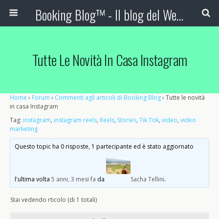
Booking Blog™ - Il blog del Web Marketing Turistico
Tutte Le Novità In Casa Instagram
Home
›
Forum
›
Commenti agli articoli di Booking Blog
›
Tutte le novità
in casa Instagram
Tag:
instagram
,
instagram reels
,
Reels
,
Stories
,
Tik Tok
,
video
,
video
marketing
Questo topic ha 0 risposte, 1 partecipante ed è stato aggiornato
l'ultima volta
5 anni, 3 mesi fa
da
Sacha Tellini
.
Stai vedendo rticolo (di 1 totali)