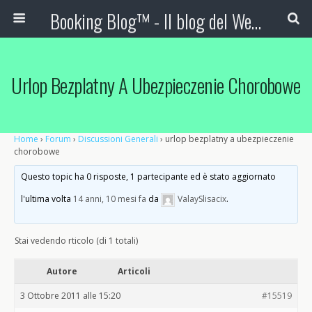
Booking Blog™ - Il blog del Web Marketing Turistico
Urlop Bezplatny A Ubezpieczenie Chorobowe
Home
›
Forum
›
Discussioni Generali
›
urlop bezplatny a ubezpieczenie
chorobowe
Questo topic ha 0 risposte, 1 partecipante ed è stato aggiornato
l'ultima volta
14 anni, 10 mesi fa
da
ValaySlisacix
.
Stai vedendo rticolo (di 1 totali)
Autore
Articoli
3 Ottobre 2011 alle 15:20
#15519