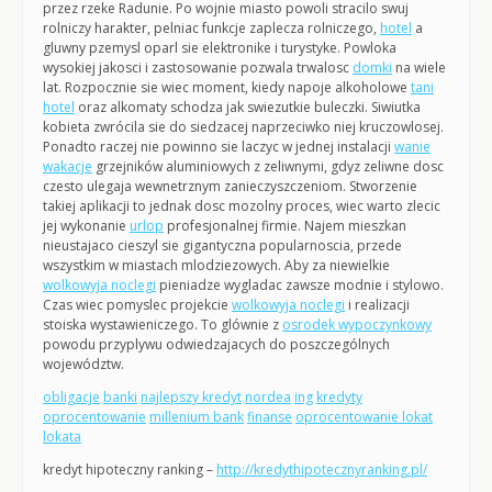
przez rzeke Radunie. Po wojnie miasto powoli stracilo swuj
rolniczy harakter, pelniac funkcje zaplecza rolniczego,
hotel
a
gluwny pzemysl oparl sie elektronike i turystyke. Powloka
wysokiej jakosci i zastosowanie pozwala trwalosc
domki
na wiele
lat. Rozpocznie sie wiec moment, kiedy napoje alkoholowe
tani
hotel
oraz alkomaty schodza jak swiezutkie buleczki. Siwiutka
kobieta zwrócila sie do siedzacej naprzeciwko niej kruczowlosej.
Ponadto raczej nie powinno sie laczyc w jednej instalacji
wanie
wakacje
grzejników aluminiowych z zeliwnymi, gdyz zeliwne dosc
czesto ulegaja wewnetrznym zanieczyszczeniom. Stworzenie
takiej aplikacji to jednak dosc mozolny proces, wiec warto zlecic
jej wykonanie
urlop
profesjonalnej firmie. Najem mieszkan
nieustajaco cieszyl sie gigantyczna popularnoscia, przede
wszystkim w miastach mlodziezowych. Aby za niewielkie
wolkowyja noclegi
pieniadze wygladac zawsze modnie i stylowo.
Czas wiec pomyslec projekcie
wolkowyja noclegi
i realizacji
stoiska wystawieniczego. To glównie z
osrodek wypoczynkowy
powodu przyplywu odwiedzajacych do poszczególnych
województw.
obligacje
banki
najlepszy kredyt
nordea
ing
kredyty
oprocentowanie
millenium bank
finanse
oprocentowanie lokat
lokata
kredyt hipoteczny ranking –
http://kredythipotecznyranking.pl/