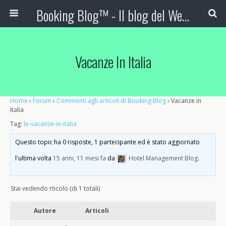
Booking Blog™ - Il blog del Web Marketing Turistico
Vacanze In Italia
Home
›
Forum
›
Commenti agli articoli di Booking Blog
›
Vacanze in
Italia
Tag:
le-vacanze-in-italia
Questo topic ha 0 risposte, 1 partecipante ed è stato aggiornato
l'ultima volta
15 anni, 11 mesi fa
da
Hotel Management Blog
.
Stai vedendo rticolo (di 1 totali)
Autore
Articoli