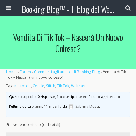
Booking Blog™ - Il blog del Web Marketing Turistico
Vendita Di Tik Tok – Nascerà Un Nuovo
Colosso?
Home
›
Forum
›
Commenti agli articoli di Booking Blog
›
Vendita di Tik
Tok – Nascerà un nuovo colosso?
Tag:
microsoft
,
Oracle
,
Stitch
,
Tik Tok
,
Walmart
Questo topic ha 0 risposte, 1 partecipante ed è stato aggiornato
l'ultima volta
5 anni, 11 mesi fa
da
Sabrina Musci
.
Stai vedendo rticolo (di 1 totali)