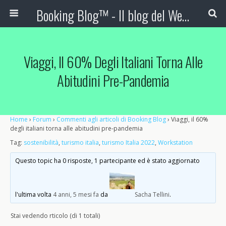
Booking Blog™ - Il blog del Web Marketing Turistico
Viaggi, Il 60% Degli Italiani Torna Alle
Abitudini Pre-Pandemia
Home
›
Forum
›
Commenti agli articoli di Booking Blog
›
Viaggi, il 60%
degli italiani torna alle abitudini pre-pandemia
Tag:
sostenibilità
,
turismo italia
,
turismo Italia 2022
,
Workstation
Questo topic ha 0 risposte, 1 partecipante ed è stato aggiornato
l'ultima volta
4 anni, 5 mesi fa
da
Sacha Tellini
.
Stai vedendo rticolo (di 1 totali)