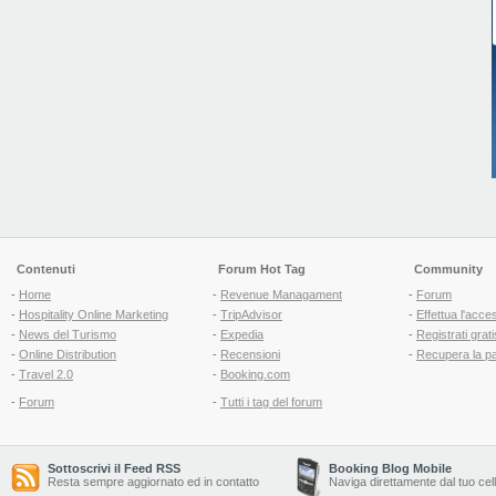
Contenuti
Forum Hot Tag
Community
-
Home
-
Revenue Managament
-
Forum
-
Hospitality Online Marketing
-
TripAdvisor
-
Effettua l'acce
-
News del Turismo
-
Expedia
-
Registrati grati
-
Online Distribution
-
Recensioni
-
Recupera la p
-
Travel 2.0
-
Booking.com
-
Forum
-
Tutti i tag del forum
Sottoscrivi il Feed RSS
Booking Blog Mobile
Resta sempre aggiornato ed in contatto
Naviga direttamente dal tuo cel