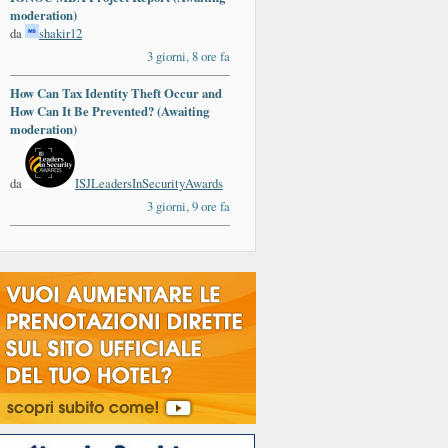
moderation)
da
shakir12
3 giorni, 8 ore fa
How Can Tax Identity Theft Occur and
How Can It Be Prevented? (Awaiting
moderation)
da
ISJLeadersInSecurityAwards
3 giorni, 9 ore fa