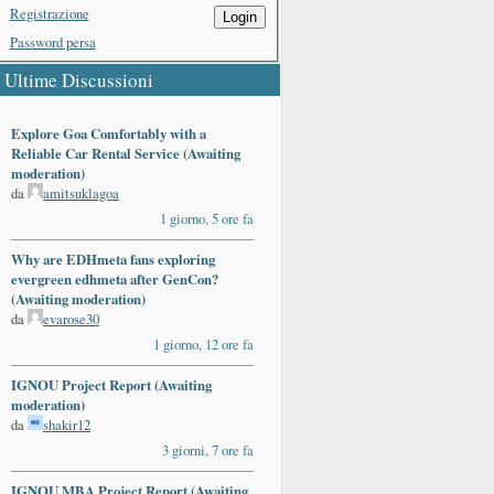
Registrazione
Login
Password persa
Ultime Discussioni
Explore Goa Comfortably with a
Reliable Car Rental Service (Awaiting
moderation)
da
amitsuklagoa
1 giorno, 5 ore fa
Why are EDHmeta fans exploring
evergreen edhmeta after GenCon?
(Awaiting moderation)
da
evarose30
1 giorno, 12 ore fa
IGNOU Project Report (Awaiting
moderation)
da
shakir12
3 giorni, 7 ore fa
IGNOU MBA Project Report (Awaiting