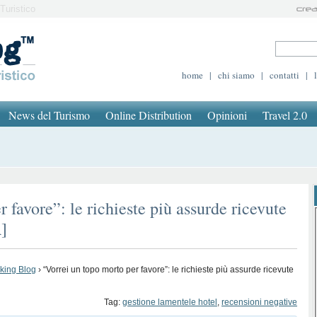
Turistico
home
|
chi siamo
|
contatti
|
News del Turismo
Online Distribution
Opinioni
Travel 2.0
 favore”: le richieste più assurde ricevute
]
oking Blog
›
“Vorrei un topo morto per favore”: le richieste più assurde ricevute
Tag:
gestione lamentele hotel
,
recensioni negative