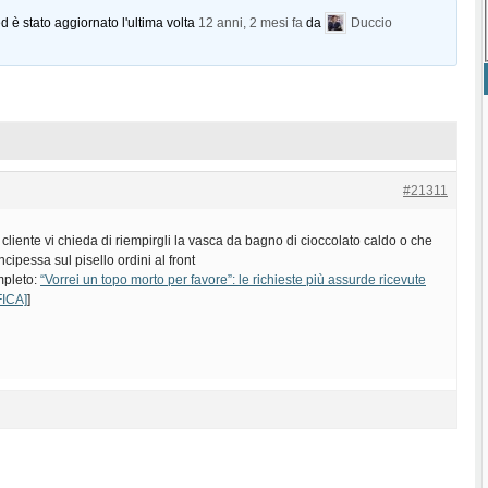
d è stato aggiornato l'ultima volta
12 anni, 2 mesi fa
da
Duccio
#21311
liente vi chieda di riempirgli la vasca da bagno di cioccolato caldo o che
cipessa sul pisello ordini al front
ompleto:
“Vorrei un topo morto per favore”: le richieste più assurde ricevute
FICA]
]