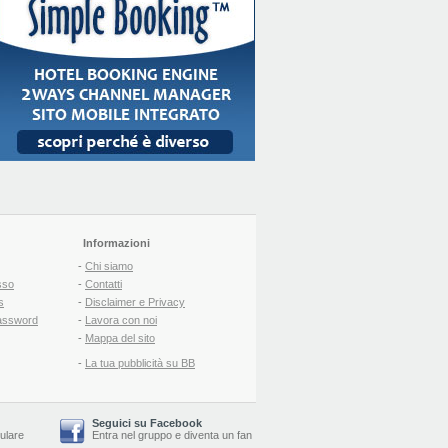
Informazioni
-
Chi siamo
sso
-
Contatti
s
-
Disclaimer e Privacy
assword
-
Lavora con noi
-
Mappa del sito
-
La tua pubblicità su BB
Seguici su Facebook
lulare
Entra nel gruppo
e
diventa un fan