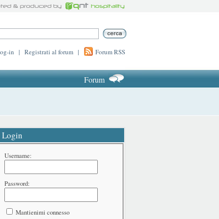
log-in
|
Registrati al forum
|
Forum RSS
Forum
Login
Username:
Password:
Mantienimi connesso