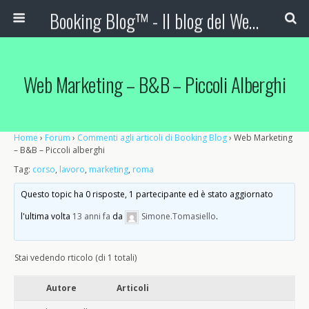
Booking Blog™ - Il blog del Web Marketing Turistico
Web Marketing – B&B – Piccoli Alberghi
Home
›
Forum
›
Commenti agli articoli di Booking Blog
›
Web Marketing
– B&B – Piccoli alberghi
Tag:
corso
,
lavoro
,
marketing
,
roma
Questo topic ha 0 risposte, 1 partecipante ed è stato aggiornato
l'ultima volta
13 anni fa
da
Simone.Tomasiello
.
Stai vedendo rticolo (di 1 totali)
Autore
Articoli