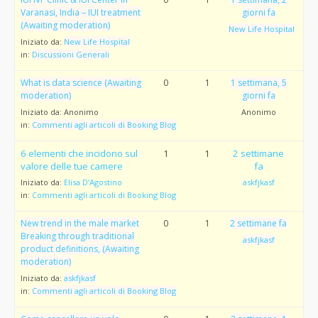
Varanasi, India – IUI treatment
giorni fa
(Awaiting moderation)
New Life Hospital
Iniziato da:
New Life Hospital
in:
Discussioni Generali
What is data science (Awaiting
0
1
1 settimana, 5
moderation)
giorni fa
Iniziato da:
Anonimo
Anonimo
in:
Commenti agli articoli di Booking Blog
6 elementi che incidono sul
1
1
2 settimane
valore delle tue camere
fa
Iniziato da:
Elisa D’Agostino
askfjkasf
in:
Commenti agli articoli di Booking Blog
New trend in the male market
0
1
2 settimane fa
Breaking through traditional
askfjkasf
product definitions, (Awaiting
moderation)
Iniziato da:
askfjkasf
in:
Commenti agli articoli di Booking Blog