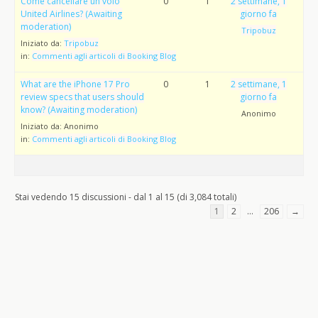
Come cancellare un volo
0
1
2 settimane, 1
United Airlines? (Awaiting
giorno fa
moderation)
Tripobuz
Iniziato da:
Tripobuz
in:
Commenti agli articoli di Booking Blog
What are the iPhone 17 Pro
0
1
2 settimane, 1
review specs that users should
giorno fa
know? (Awaiting moderation)
Anonimo
Iniziato da:
Anonimo
in:
Commenti agli articoli di Booking Blog
Stai vedendo 15 discussioni - dal 1 al 15 (di 3,084 totali)
1
2
…
206
→