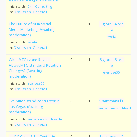
Iniziato da:
ENH Consulting
in:
Discussioni Generali
The Future of AI in Social
0
1
3 giorni, 4 ore
Media Marketing (Awaiting
fa
moderation)
sweta
Iniziato da:
sweta
in:
Discussioni Generali
What MTGazone Reveals
0
1
6 giorni, 6 ore
About MTG Standard Rotation
fa
Changes? (Awaiting
evarose30
moderation)
Iniziato da:
evarose30
in:
Discussioni Generali
Exhibition stand contractor in
0
1
1 settimana fa
Las Vegas (Awaiting
sensationsworldwide
moderation)
Iniziato da:
sensationsworldwide
in:
Discussioni Generali
IUI IVF Clinic & IUI Center in
0
1
1 settimana, 2