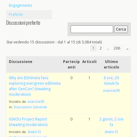
Engagements
Preferiti
Discussioni preferite
Stai vedendo 15 discussioni - dal 1 al 15 (di 3,084 totali)
1
2
…
206
→
Discussione
Partecip
Articoli
Ultimo
anti
articolo
Why are EDHmeta fans
0
1
6 ore, 29
exploring evergreen edhmeta
minuti fa
after GenCon? (Awaiting
evarose30
moderation)
Iniziato da:
evarose30
in:
Discussioni Generali
IGNOU Project Report
0
1
2 giorni, 2 ore
(Awaiting moderation)
fa
Iniziato da:
shakir12
shakir12