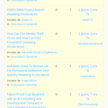
in:
Discussioni Generali
IGNOU MBA Project Report
0
1
2 giorni, 2 ore
(Awaiting moderation)
fa
Iniziato da:
shakir12
shakir12
in:
Discussioni Generali
How Can Tax Identity Theft
0
1
2 giorni, 4 ore
Occur and How Can It Be
fa
Prevented? (Awaiting
ISJLeadersInSecurityAw
moderation)
Iniziato da:
ISJLeadersInSecurityAwards
in:
Discussioni Generali
Indefinite Leave To Remain UK
0
1
2 giorni, 5 ore
For Permanent Settlement And
fa
Stability (Awaiting moderation)
visapositive
Iniziato da:
visapositive
in:
Discussioni Generali
Future-Proof Your Business
0
1
2 giorni, 7 ore
with an AI Consulting and
fa
Development Company in
ENH Consulting
Duba (Awaiting moderation)