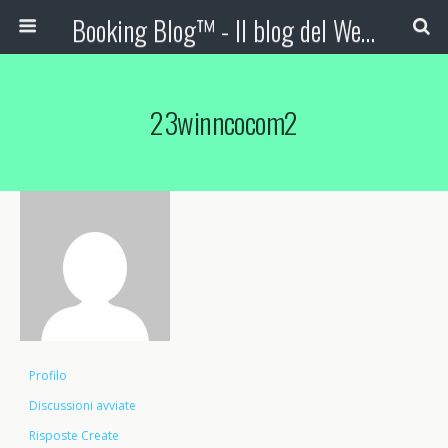
Booking Blog™ - Il blog del Web Marketing Turistico
23winncocom2
Profilo
Discussioni avviate
Risposte Create