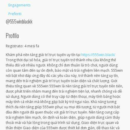
Engagements
Preferiti
@555winblackk
Profilo
Registrato: 4 mesi fa
Khám phá nền tảng giải trí trực tuyến uy tín tại
https://555win.black/
Trong thời đại số hóa, giải trí trực tuyến trở thành nhu cầu không thể
thiếu đối với nhiều người. Không chỉ đơn thuần là trò chơi, người dùng
còn quan tâm đến sự ổn định, bảo mật và trải nghiệm liền mạch. 555win
nổi bật nhờ đáp ứng đầy đủ các yêu cầu này, trở thành nền tảng uy tín,
mang đến trải nghiệm giải trí trực tuyến toàn diện và chất lượng. Giới
thiệu tổng quan về 555win 555win là nền tảng giải trí trực tuyến tiên tiến,
được phát triển nhằm mang đến trải nghiệm tiện lợi, nhanh chóng và dễ
sử dụng. Người dùng có thể truy cập từ điện thoại, máy tính bảng hoặc
máy tính cá nhân mà không gặp bất kỳ trở ngại nào. Khả năng tương
thích đa nền tảng giúp 555win phục vụ mọi đối tượng, từ người mới bắt
đầu đến người đã quen thuộc với giải trí trực tuyến. Nền tảng cung cấp
trải nghiệm liền mạch, ổn định và toàn diện, giúp người dùng cảm thấy
thoải mái và hài lòng trong quá trình sử dụng. Giao diện trực quan và
thân thiện Giao diện của 555win được thiết kế đơn giản, dễ thao tác và