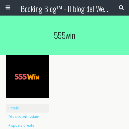
Booking Blog™ - Il blog del Web Marketing Turistico
555win
Profilo
Discussioni avviate
Risposte Create