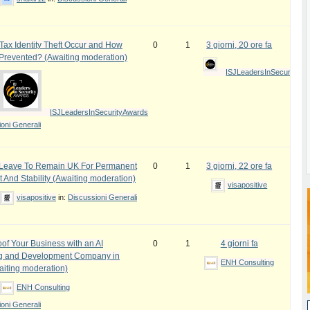
ax Identity Theft Occur and How
0
1
3 giorni, 20 ore fa
 Prevented? (Awaiting moderation)
ISJLeadersInSecurityAw
ISJLeadersInSecurityAwards
oni Generali
e Leave To Remain UK For Permanent
0
1
3 giorni, 22 ore fa
 And Stability (Awaiting moderation)
visapositive
visapositive
in:
Discussioni Generali
oof Your Business with an AI
0
1
4 giorni fa
ng and Development Company in
ENH Consulting
iting moderation)
ENH Consulting
oni Generali