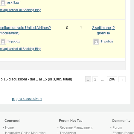
askfjkasf
 agli articoli di Booking Blog
ellare un volo United Airlines?
0
1
2 settimane, 2
 moderation)
giorni fa
Tripobuz
Tripobuz
 agli articoli di Booking Blog
 15 discussioni - dal 1 al 15 (di 3,085 totali)
1
2
…
206
→
pagina successiva
»
Contenuti
Forum Hot Tag
Community
-
Home
-
Revenue Managament
-
Forum
-
Hospitality Online Marketing
-
TripAdvisor
-
Effettua l'acce