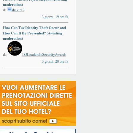
moderation)
da
shakir12
3 giorni, 19 ore fa
How Can Tax Identity Theft Occur and
ards
How Can It Be Prevented? (Awaiting
moderation)
da
ISJLeadersInSecurityAwards
3 giorni, 20 ore fa