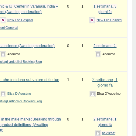
inic & IUI Center in Varanasi, India –
0
1
1 settimana, 3
ent (Awaiting moderation)
giorni fa
New Life Hospital
New Life Hospital
oni Generali
ata science (Awaiting moderation)
0
1
2 settimane fa
Anonimo
Anonimo
 agli articoli di Booking Blog
i che incidono sul valore delle tue
1
1
2 settimane, 1
giorno fa
Elisa D’Agostino
Elisa D'Agostino
 agli articoli di Booking Blog
 in the male market Breaking through
0
1
2 settimane, 1
l product definitions, (Awaiting
giorno fa
n)
askfjkasf