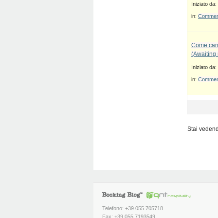
Iniziato da:
in:
Commenti
Come canc
(Awaiting
Iniziato da:
in:
Commenti
Stai vedendo
Telefono: +39 055 705718
Fax: +39 055 7193549