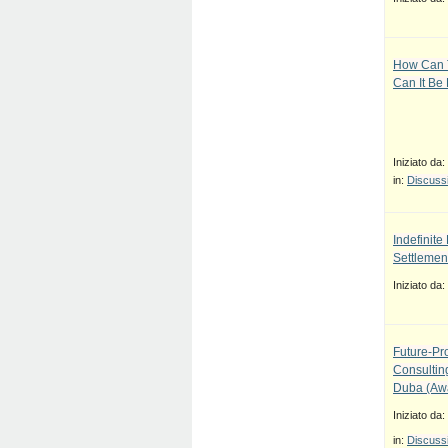
How Can T
Can It Be
Iniziato da:
in:
Discussi
Indefinit
Settlement
Iniziato da:
Future-Pr
Consulti
Duba (Awa
Iniziato da:
in:
Discussi