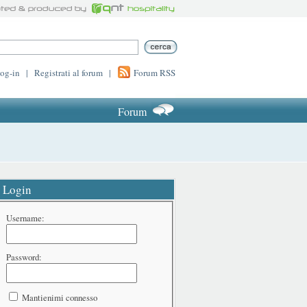
log-in
|
Registrati al forum
|
Forum RSS
Forum
Login
Username:
Password:
Mantienimi connesso