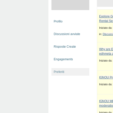
Explore G
Rental Se
Profilo
Iniziato da:
Discussioni avviate
in:
Discussi
Risposte Create
Why are E
edhmeta a
Engagements
Iniziato da:
Preferiti
IGNOU Pro
Iniziato da:
IGNOU MBA
moderatio
Iniziato da: