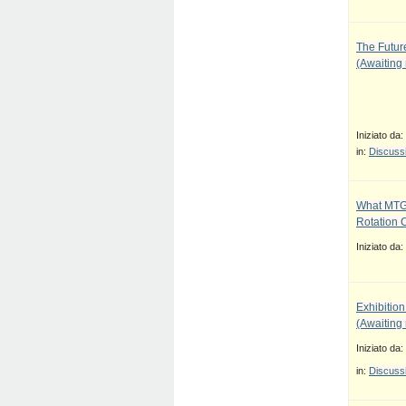
The Future
(Awaiting
Iniziato da:
in:
Discussi
What MTG
Rotation 
Iniziato da:
Exhibition
(Awaiting
Iniziato da:
in:
Discussi