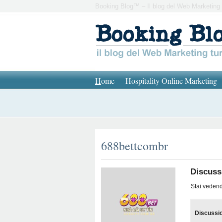
Booking Blog™ – Il blog del Web Marketing 
H
ome
Hospitality Online Marketing
688bettcombr
Discussi
Stai vedendo
Discussi