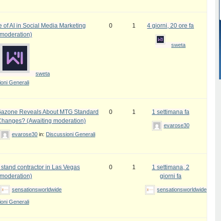
 of AI in Social Media Marketing
0
1
4 giorni, 20 ore fa
 moderation)
sweta
sweta
oni Generali
azone Reveals About MTG Standard
0
1
1 settimana fa
Changes? (Awaiting moderation)
evarose30
evarose30
in:
Discussioni Generali
 stand contractor in Las Vegas
0
1
1 settimana, 2
 moderation)
giorni fa
sensationsworldwide
sensationsworldwide
oni Generali