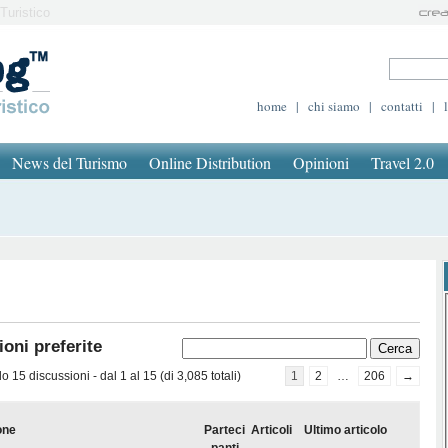
Turistico
home
|
chi siamo
|
contatti
|
News del Turismo
Online Distribution
Opinioni
Travel 2.0
oni preferite
 15 discussioni - dal 1 al 15 (di 3,085 totali)
1
2
…
206
→
one
Parteci
Articoli
Ultimo articolo