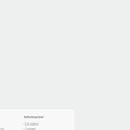
Informazioni
-
Chi siamo
sso
-
Contatti