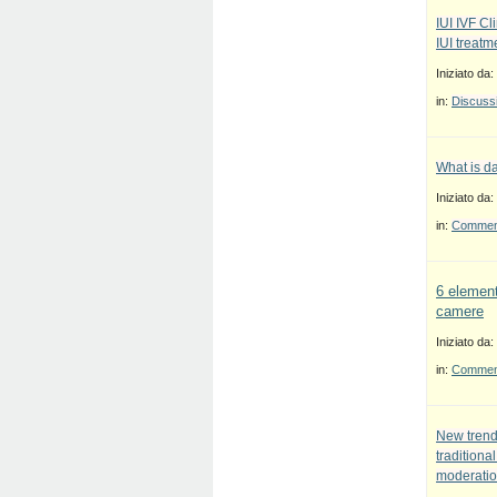
IUI IVF Cl
IUI treatm
Iniziato da:
in:
Discussi
What is d
Iniziato da:
in:
Commenti
6 element
camere
Iniziato da:
in:
Commenti
New trend
traditiona
moderatio