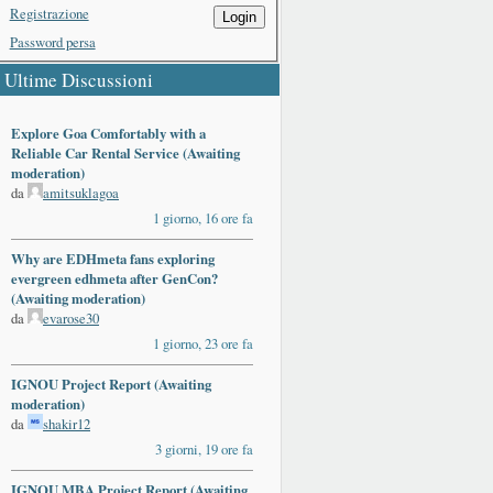
Registrazione
Login
Password persa
Ultime Discussioni
Explore Goa Comfortably with a
Reliable Car Rental Service (Awaiting
moderation)
da
amitsuklagoa
1 giorno, 16 ore fa
Why are EDHmeta fans exploring
evergreen edhmeta after GenCon?
(Awaiting moderation)
da
evarose30
1 giorno, 23 ore fa
IGNOU Project Report (Awaiting
moderation)
da
shakir12
3 giorni, 19 ore fa
IGNOU MBA Project Report (Awaiting