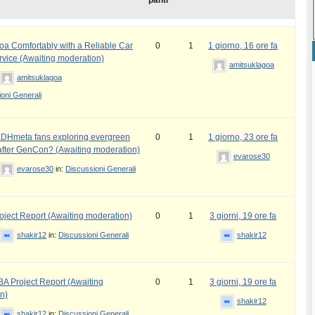
panti
oa Comfortably with a Reliable Car
0
1
1 giorno, 16 ore fa
rvice (Awaiting moderation)
amitsuklagoa
amitsuklagoa
oni Generali
DHmeta fans exploring evergreen
0
1
1 giorno, 23 ore fa
fter GenCon? (Awaiting moderation)
evarose30
evarose30
in:
Discussioni Generali
ject Report (Awaiting moderation)
0
1
3 giorni, 19 ore fa
shakir12
in:
Discussioni Generali
shakir12
 Project Report (Awaiting
0
1
3 giorni, 19 ore fa
n)
shakir12
shakir12
in:
Discussioni Generali