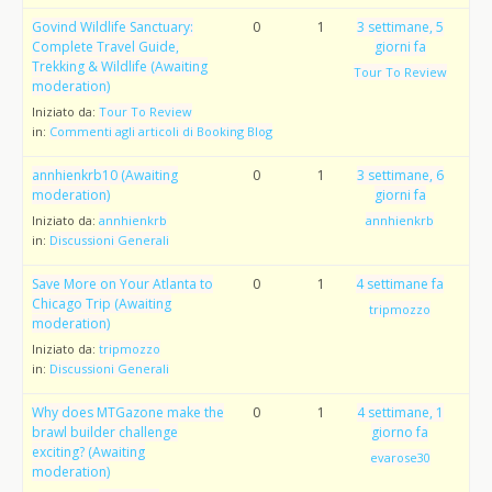
Govind Wildlife Sanctuary:
0
1
3 settimane, 5
Complete Travel Guide,
giorni fa
Trekking & Wildlife (Awaiting
Tour To Review
moderation)
Iniziato da:
Tour To Review
in:
Commenti agli articoli di Booking Blog
annhienkrb10 (Awaiting
0
1
3 settimane, 6
moderation)
giorni fa
Iniziato da:
annhienkrb
annhienkrb
in:
Discussioni Generali
Save More on Your Atlanta to
0
1
4 settimane fa
Chicago Trip (Awaiting
tripmozzo
moderation)
Iniziato da:
tripmozzo
in:
Discussioni Generali
Why does MTGazone make the
0
1
4 settimane, 1
brawl builder challenge
giorno fa
exciting? (Awaiting
evarose30
moderation)