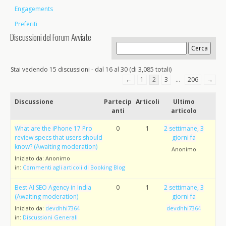
Engagements
Preferiti
Discussioni del Forum Avviate
Stai vedendo 15 discussioni - dal 16 al 30 (di 3,085 totali)
←
1
2
3
…
206
→
Discussione
Partecip
Articoli
Ultimo
anti
articolo
What are the iPhone 17 Pro
0
1
2 settimane, 3
review specs that users should
giorni fa
know? (Awaiting moderation)
Anonimo
Iniziato da:
Anonimo
in:
Commenti agli articoli di Booking Blog
Best AI SEO Agency in India
0
1
2 settimane, 3
(Awaiting moderation)
giorni fa
Iniziato da:
devdhhi7364
devdhhi7364
in:
Discussioni Generali