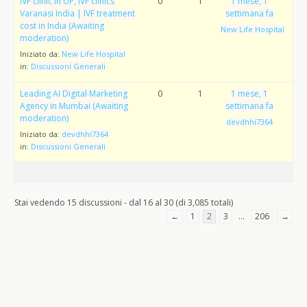
IVF clinic in UP, IVF clinics
0
1
1 mese, 1
Varanasi India | IVF treatment
settimana fa
cost in India (Awaiting
New Life Hospital
moderation)
Iniziato da:
New Life Hospital
in:
Discussioni Generali
Leading AI Digital Marketing
0
1
1 mese, 1
Agency in Mumbai (Awaiting
settimana fa
moderation)
devdhhi7364
Iniziato da:
devdhhi7364
in:
Discussioni Generali
Stai vedendo 15 discussioni - dal 16 al 30 (di 3,085 totali)
←
1
2
3
…
206
→