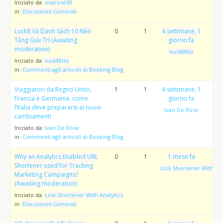
Iniziato da:
evarose30
in:
Discussioni Generali
Luck8 Và Danh Sách 10 Nền
0
1
4 settimane, 1
Tảng Giải Trí (Awaiting
giorno fa
moderation)
luck88tto
Iniziato da:
luck88tto
in:
Commenti agli articoli di Booking Blog
Viaggiatori da Regno Unito,
1
1
4 settimane, 1
Francia e Germania, come
giorno fa
l’Italia deve prepararsi ai nuovi
Ivan De Rose
cambiamenti
Iniziato da:
Ivan De Rose
in:
Commenti agli articoli di Booking Blog
Why an Analytics Enabled URL
0
1
1 mese fa
Shortener used for Tracking
Link Shortener With Ana
Marketing Campaigns?
(Awaiting moderation)
Iniziato da:
Link Shortener With Analytics
in:
Discussioni Generali