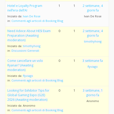
Hotel e Loyalty Program
1
1
2 settimane, 4
nell’era dell’AI
giorni fa
Iniziato da:
Ivan De Rose
Ivan De Rose
in:
Commenti agli articoli di Booking Blog
Need Advice About HESI Exam
0
1
2 settimane, 4
Preparation (Awaiting
giorni fa
moderation)
timothyhong
Iniziato da:
timothyhong
in:
Discussioni Generali
Come cancellare un volo
0
1
3 settimane fa
Ryanair? (Awaiting
flyviago
moderation)
Iniziato da:
flyviago
in:
Commenti agli articoli di Booking Blog
Looking for Exhibitor Tips for
0
1
3 settimane, 1
Global Gaming Expo (G2E)
giorno fa
2026 (Awaiting moderation)
Anonimo
Iniziato da:
Anonimo
in:
Commenti agli articoli di Booking Blog