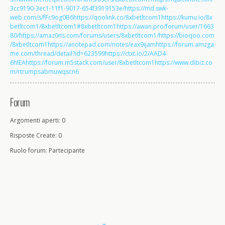
3cc9190-3ec1-11f1-9017-654f3919153e/
https://md.swk-
web.com/s/fFc9og0B6
https://qoolink.co/8xbetltcom1
https://kumu.io/8x
betltcom1/8xbetltcom1#8xbetltcom1
https://awan.pro/forum/user/1663
80/
https://amaz0ns.com/forums/users/8xbetltcom1/
https://bioqoo.com
/8xbetltcom1
https://anotepad.com/notes/eax9ijam
https://forum.amzga
me.com/thread/detail?id=623599
https://ctxt.io/2/AAD4-
6hlEA
https://forum.m5stack.com/user/8xbetltcom1
https://www.dibiz.co
m/rtrumpsabmuwqscn6
Forum
Argomenti aperti: 0
Risposte Create: 0
Ruolo forum: Partecipante